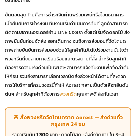
ขั้นตอนสุดท้ายคือการชำระเงินผ่านพร้อมเพย์หรือโอนธนาคาร
เมื่อยืนยันการชำระเงิน ทีมงานเริ่มดำเนินการทันที ลูกค้าสามารถ
ติดตามสถานะออเดอร์ผ่าน LINE ของเรา ตั้งแต่เริ่มจัดดอกไม้ ส่ง
ภาพยืนยันก่อนจัดส่ง ออกเดินทาง จนถึงการส่งมอบที่วัดโตนด
ภาพถ่ายยืนยันการส่งมอบช่วยให้ลูกค้าที่ไม่ได้ไปร่วมงานมั่นใจว่า
พวงหรีดถึงปลายทางเรียบร้อยและตรงตามที่สั่ง สำหรับลูกค้าที่
ต้องการความเร่งด่วนเป็นพิเศษ สามารถแจ้งทีมงานเพื่อจัดลำดับ
ให้ก่อน รวมถึงสามารถเลือกเวลานัดส่งล่วงหน้าได้ตามที่สะดวก
การให้บริการที่ครบวงจรนี้ทำให้ Aorest กลายเป็นตัวเลือกอันดับ
ต้นๆ สำหรับลูกค้าที่ต้องการ
พวงหรีด
คุณภาพดี ส่งทันเวลา
🌸 สั่งพวงหรีดวัดโตนดจาก Aorest — ส่งด่วนทั่ว
กรุงเทพ 24 ชม
ราคาเริ่มต้น
1,300 บาท
· ดอกไม้สด · ส่งถึงวัดภายใน 3–4