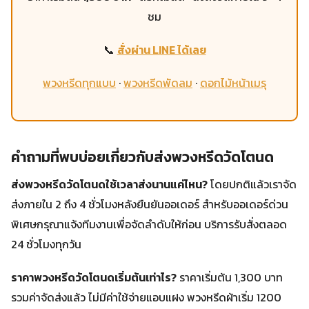
ชม
📞
สั่งผ่าน LINE ได้เลย
พวงหรีดทุกแบบ
·
พวงหรีดพัดลม
·
ดอกไม้หน้าเมรุ
คำถามที่พบบ่อยเกี่ยวกับส่งพวงหรีดวัดโตนด
ส่งพวงหรีดวัดโตนดใช้เวลาส่งนานแค่ไหน?
โดยปกติแล้วเราจัด
ส่งภายใน 2 ถึง 4 ชั่วโมงหลังยืนยันออเดอร์ สำหรับออเดอร์ด่วน
พิเศษกรุณาแจ้งทีมงานเพื่อจัดลำดับให้ก่อน บริการรับสั่งตลอด
24 ชั่วโมงทุกวัน
ราคาพวงหรีดวัดโตนดเริ่มต้นเท่าไร?
ราคาเริ่มต้น 1,300 บาท
รวมค่าจัดส่งแล้ว ไม่มีค่าใช้จ่ายแอบแฝง พวงหรีดผ้าเริ่ม 1200