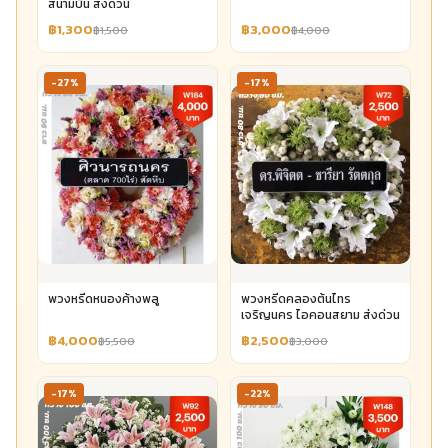
สนามบิน ส่งด่วน
฿1,300
฿3,000
฿1,500
฿4,000
-27%
-17%
พวงหรีดหนองค้างพลู
พวงหรีดคลองต้นไทร
เจริญนคร ไอคอนสยาม ส่งด่วน
฿4,000
฿2,500
฿5,500
฿3,000
-17%
-22%