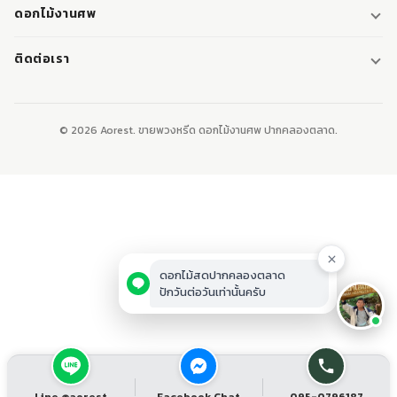
พวงหรีด
ดอกไม้งานศพ
พวงหรีดพัดลม
ดอกไม้หน้าศพ
ติดต่อเรา
พวงหรีดมาลา
ดอกไม้หน้าเมรุ
095-0796187
พวงหรีดผ้า
ดอกไม้หน้าหีบศพ
LINE: @aorest
หรีดหนังสือ
© 2026 Aorest. ขายพวงหรีด ดอกไม้งานศพ ปากคลองตลาด.
สินค้าทั้งหมด
ปากคลองตลาด เขตพระนคร กทม.
เปิดทุกวัน 08:00-23:00
ติดต่อเรา