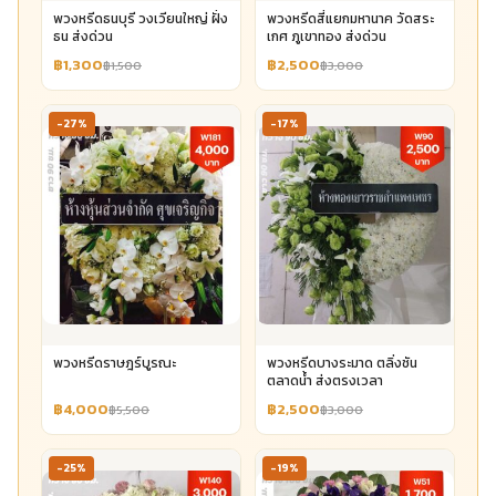
พวงหรีดธนบุรี วงเวียนใหญ่ ฝั่ง
พวงหรีดสี่แยกมหานาค วัดสระ
ธน ส่งด่วน
เกศ ภูเขาทอง ส่งด่วน
฿1,300
฿2,500
฿1,500
฿3,000
-27%
-17%
พวงหรีดราษฎร์บูรณะ
พวงหรีดบางระมาด ตลิ่งชัน
ตลาดน้ำ ส่งตรงเวลา
฿4,000
฿2,500
฿5,500
฿3,000
-25%
-19%