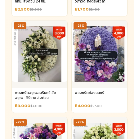
กทม. ส่งด่วน 24 ชม.
วิภาวดี ส่งตรงเวลา
฿2,500
฿1,700
฿3,000
฿2,100
-25%
-27%
พวงหรีดอรุณอมรินทร์ วัด
พวงหรีดช่องนนทรี
อรุณ–ศิริราช ส่งด่วน
฿3,000
฿4,000
฿4,000
฿5,500
-27%
-25%