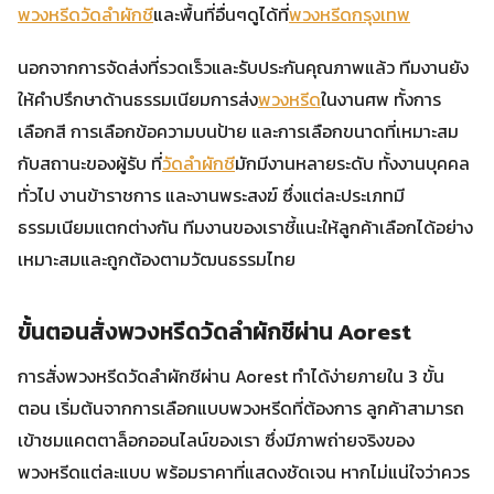
พวงหรีดวัดลำผักชี
และพื้นที่อื่นๆดูได้ที่
พวงหรีดกรุงเทพ
นอกจากการจัดส่งที่รวดเร็วและรับประกันคุณภาพแล้ว ทีมงานยัง
ให้คำปรึกษาด้านธรรมเนียมการส่ง
พวงหรีด
ในงานศพ ทั้งการ
เลือกสี การเลือกข้อความบนป้าย และการเลือกขนาดที่เหมาะสม
กับสถานะของผู้รับ ที่
วัดลำผักชี
มักมีงานหลายระดับ ทั้งงานบุคคล
ทั่วไป งานข้าราชการ และงานพระสงฆ์ ซึ่งแต่ละประเภทมี
ธรรมเนียมแตกต่างกัน ทีมงานของเราชี้แนะให้ลูกค้าเลือกได้อย่าง
เหมาะสมและถูกต้องตามวัฒนธรรมไทย
ขั้นตอนสั่งพวงหรีดวัดลำผักชีผ่าน Aorest
การสั่งพวงหรีดวัดลำผักชีผ่าน Aorest ทำได้ง่ายภายใน 3 ขั้น
ตอน เริ่มต้นจากการเลือกแบบพวงหรีดที่ต้องการ ลูกค้าสามารถ
เข้าชมแคตตาล็อกออนไลน์ของเรา ซึ่งมีภาพถ่ายจริงของ
พวงหรีดแต่ละแบบ พร้อมราคาที่แสดงชัดเจน หากไม่แน่ใจว่าควร