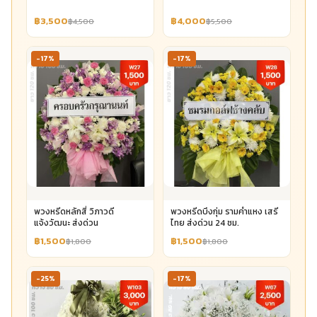
฿3,500
฿4,000
฿4,500
฿5,500
-17%
-17%
พวงหรีดหลักสี่ วิภาวดี
พวงหรีดบึงกุ่ม รามคำแหง เสรี
แจ้งวัฒนะ ส่งด่วน
ไทย ส่งด่วน 24 ชม.
฿1,500
฿1,500
฿1,800
฿1,800
-25%
-17%