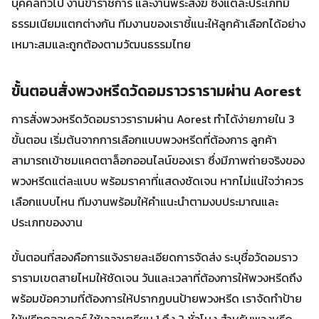
บุคคลทั่วไป งานข้าราชการ และงานพระสงฆ์ ซึ่งแต่ละประเภทมี
ธรรมเนียมแตกต่างกัน ทีมงานของเราชี้แนะให้ลูกค้าเลือกได้อย่าง
เหมาะสมและถูกต้องตามวัฒนธรรมไทย
ขั้นตอนสั่งพวงหรีดวัดอมราวรารามผ่าน Aorest
การสั่งพวงหรีดวัดอมราวรารามผ่าน Aorest ทำได้ง่ายภายใน 3
ขั้นตอน เริ่มต้นจากการเลือกแบบพวงหรีดที่ต้องการ ลูกค้า
สามารถเข้าชมแคตตาล็อกออนไลน์ของเรา ซึ่งมีภาพถ่ายจริงของ
พวงหรีดแต่ละแบบ พร้อมราคาที่แสดงชัดเจน หากไม่แน่ใจว่าควร
เลือกแบบไหน ทีมงานพร้อมให้คำแนะนำตามงบประมาณและ
ประเภทของงาน
ขั้นตอนที่สองคือการแจ้งรายละเอียดการจัดส่ง ระบุชื่อวัดอมราว
รารามเขตสายไหมให้ชัดเจน วันและเวลาที่ต้องการให้พวงหรีดถึง
พร้อมข้อความที่ต้องการให้ปรากฏบนป้ายพวงหรีด เราจัดทำป้าย
ให้ฟรีทุกออเดอร์ ใช้เวลาเตรียม 1 ถึง 2 ชั่วโมง สำหรับพวงหรีด