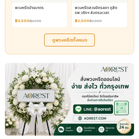
พวงหรีดบ้านบาตร
พวงหรีดสวนจิตรลดา ดุสิต
รพ.วชิรฯ ส่งตรงเวลา
฿3,500
฿2,500
฿4,500
฿3,000
ดูพวงหรีดทั้งหมด