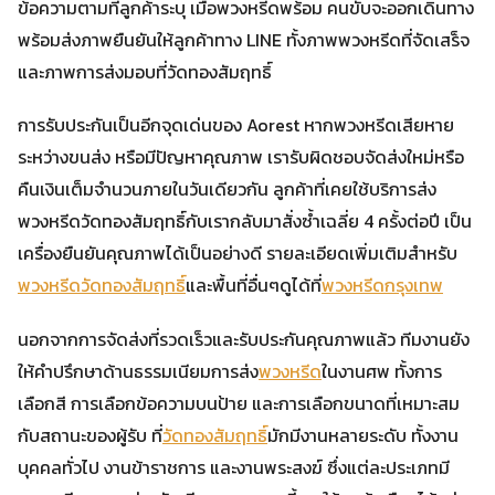
ข้อความตามที่ลูกค้าระบุ เมื่อพวงหรีดพร้อม คนขับจะออกเดินทาง
พร้อมส่งภาพยืนยันให้ลูกค้าทาง LINE ทั้งภาพพวงหรีดที่จัดเสร็จ
และภาพการส่งมอบที่วัดทองสัมฤทธิ์
การรับประกันเป็นอีกจุดเด่นของ Aorest หากพวงหรีดเสียหาย
ระหว่างขนส่ง หรือมีปัญหาคุณภาพ เรารับผิดชอบจัดส่งใหม่หรือ
คืนเงินเต็มจำนวนภายในวันเดียวกัน ลูกค้าที่เคยใช้บริการส่ง
พวงหรีดวัดทองสัมฤทธิ์กับเรากลับมาสั่งซ้ำเฉลี่ย 4 ครั้งต่อปี เป็น
เครื่องยืนยันคุณภาพได้เป็นอย่างดี รายละเอียดเพิ่มเติมสำหรับ
พวงหรีดวัดทองสัมฤทธิ์
และพื้นที่อื่นๆดูได้ที่
พวงหรีดกรุงเทพ
นอกจากการจัดส่งที่รวดเร็วและรับประกันคุณภาพแล้ว ทีมงานยัง
ให้คำปรึกษาด้านธรรมเนียมการส่ง
พวงหรีด
ในงานศพ ทั้งการ
เลือกสี การเลือกข้อความบนป้าย และการเลือกขนาดที่เหมาะสม
กับสถานะของผู้รับ ที่
วัดทองสัมฤทธิ์
มักมีงานหลายระดับ ทั้งงาน
บุคคลทั่วไป งานข้าราชการ และงานพระสงฆ์ ซึ่งแต่ละประเภทมี