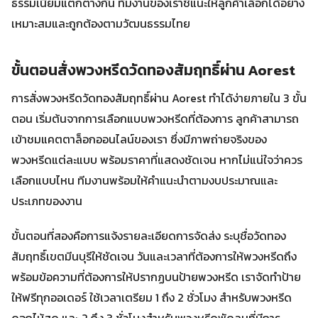
ธรรมเนียมแตกต่างกัน ทีมงานของเราชี้แนะให้ลูกค้าเลือกได้อย่าง
เหมาะสมและถูกต้องตามวัฒนธรรมไทย
ขั้นตอนสั่งพวงหรีดวัดทองสัมฤทธิ์ผ่าน Aorest
การสั่งพวงหรีดวัดทองสัมฤทธิ์ผ่าน Aorest ทำได้ง่ายภายใน 3 ขั้น
ตอน เริ่มต้นจากการเลือกแบบพวงหรีดที่ต้องการ ลูกค้าสามารถ
เข้าชมแคตตาล็อกออนไลน์ของเรา ซึ่งมีภาพถ่ายจริงของ
พวงหรีดแต่ละแบบ พร้อมราคาที่แสดงชัดเจน หากไม่แน่ใจว่าควร
เลือกแบบไหน ทีมงานพร้อมให้คำแนะนำตามงบประมาณและ
ประเภทของงาน
ขั้นตอนที่สองคือการแจ้งรายละเอียดการจัดส่ง ระบุชื่อวัดทอง
สัมฤทธิ์เขตมีนบุรีให้ชัดเจน วันและเวลาที่ต้องการให้พวงหรีดถึง
พร้อมข้อความที่ต้องการให้ปรากฏบนป้ายพวงหรีด เราจัดทำป้าย
ให้ฟรีทุกออเดอร์ ใช้เวลาเตรียม 1 ถึง 2 ชั่วโมง สำหรับพวงหรีด
ดอกไม้สด และ 2 ถึง 3 ชั่วโมงสำหรับพวงหรีดพัดลมที่มีการ