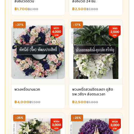
ส่งถึงวัดด่วน
ส่งถึงวัด 24 ชม.
฿1,700
฿2,500
฿2,100
฿3,000
-27%
-17%
พวงหรีดบางแวก
พวงหรีดสวนจิตรลดา ดุสิต
รพ.วชิรฯ ส่งตรงเวลา
฿4,000
฿2,500
฿5,500
฿3,000
-25%
-25%