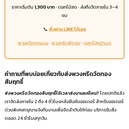
ราคาเริ่มต้น
1,300 บาท
· ดอกไม้สด · ส่งถึงวัดภายใน 3–4
ชม
📞
สั่งผ่าน LINE ได้เลย
พวงหรีดทุกแบบ
·
พวงหรีดพัดลม
·
ดอกไม้หน้าเมรุ
คำถามที่พบบ่อยเกี่ยวกับส่งพวงหรีดวัดทอง
สัมฤทธิ์
ส่งพวงหรีดวัดทองสัมฤทธิ์ใช้เวลาส่งนานแค่ไหน?
โดยปกติแล้ว
เราจัดส่งภายใน 2 ถึง 4 ชั่วโมงหลังยืนยันออเดอร์ สำหรับออเดอร์
ด่วนพิเศษกรุณาแจ้งทีมงานเพื่อจัดลำดับให้ก่อน บริการรับสั่ง
ตลอด 24 ชั่วโมงทุกวัน