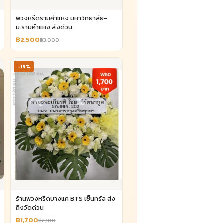
พวงหรีดรามคำแหง มหาวิทยาลัย–
ม.รามคำแหง ส่งด่วน
฿2,500
฿3,000
-19%
ร้านพวงหรีดบางแค BTS เซ็นทรัล ส่ง
ถึงวัดด่วน
฿1,700
฿2,100