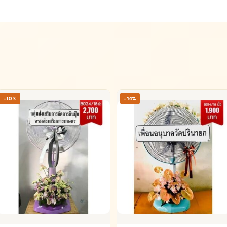
-10%
-14%