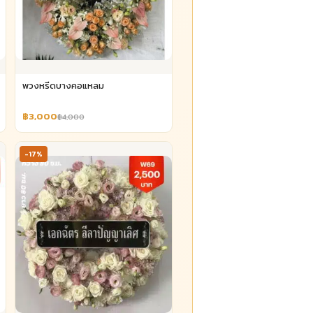
พวงหรีดบางคอแหลม
฿3,000
฿4,000
-17%