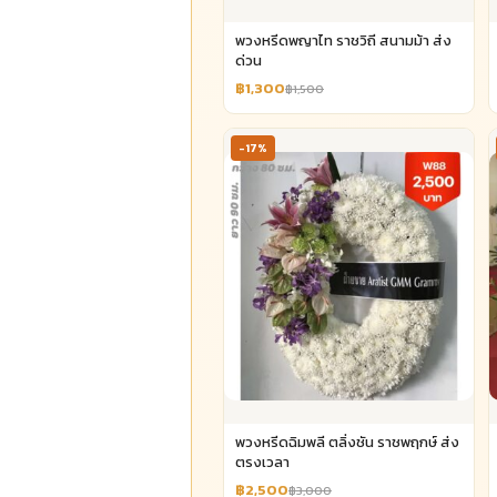
พวงหรีดพญาไท ราชวิถี สนามม้า ส่ง
ด่วน
฿1,300
฿1,500
-17%
พวงหรีดฉิมพลี ตลิ่งชัน ราชพฤกษ์ ส่ง
ตรงเวลา
฿2,500
฿3,000