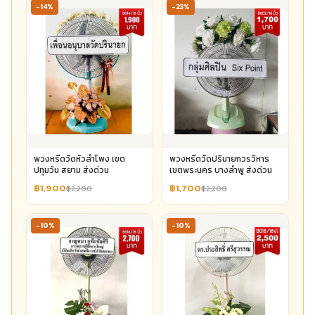
-14%
-23%
พวงหรีดวัดหัวลำโพง เขต
พวงหรีดวัดปรินายกวรวิหาร
ปทุมวัน สยาม ส่งด่วน
เขตพระนคร บางลำพู ส่งด่วน
฿1,900
฿1,700
฿2,200
฿2,200
-10%
-10%