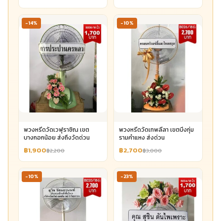
-14%
-10%
พวงหรีดวัดเวฬุราชิณ เขต
พวงหรีดวัดเทพลีลา เขตบึงกุ่ม
บางกอกน้อย ส่งถึงวัดด่วน
รามคำแหง ส่งด่วน
฿1,900
฿2,700
฿2,200
฿3,000
-10%
-23%