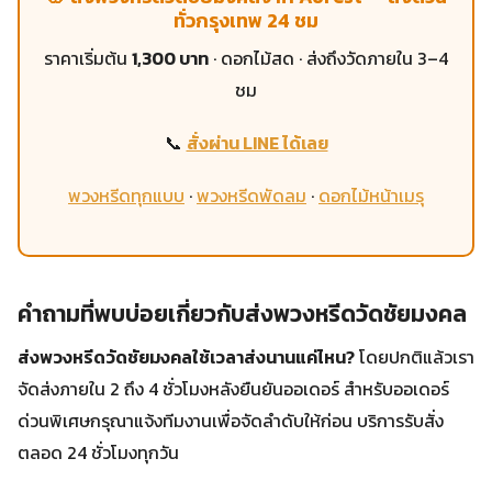
ทั่วกรุงเทพ 24 ชม
ราคาเริ่มต้น
1,300 บาท
· ดอกไม้สด · ส่งถึงวัดภายใน 3–4
ชม
📞
สั่งผ่าน LINE ได้เลย
พวงหรีดทุกแบบ
·
พวงหรีดพัดลม
·
ดอกไม้หน้าเมรุ
คำถามที่พบบ่อยเกี่ยวกับส่งพวงหรีดวัดชัยมงคล
ส่งพวงหรีดวัดชัยมงคลใช้เวลาส่งนานแค่ไหน?
โดยปกติแล้วเรา
จัดส่งภายใน 2 ถึง 4 ชั่วโมงหลังยืนยันออเดอร์ สำหรับออเดอร์
ด่วนพิเศษกรุณาแจ้งทีมงานเพื่อจัดลำดับให้ก่อน บริการรับสั่ง
ตลอด 24 ชั่วโมงทุกวัน