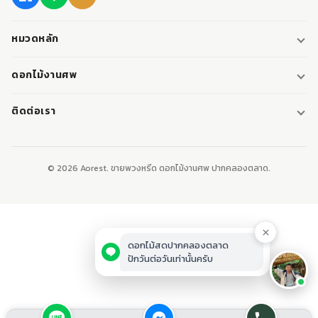
หมวดหลัก
พวงหรีด
ดอกไม้งานศพ
พวงหรีดพัดลม
ดอกไม้หน้าศพ
ติดต่อเรา
พวงหรีดมาลา
ดอกไม้หน้าเมรุ
095-0796187
พวงหรีดผ้า
ดอกไม้หน้าหีบศพ
LINE: @aorest
หรีดหนังสือ
© 2026 Aorest. ขายพวงหรีด ดอกไม้งานศพ ปากคลองตลาด.
สินค้าทั้งหมด
ปากคลองตลาด เขตพระนคร กทม.
เปิดทุกวัน 08:00-23:00
ติดต่อเรา