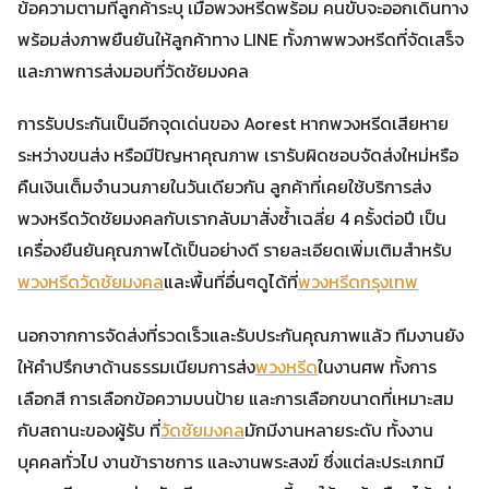
ข้อความตามที่ลูกค้าระบุ เมื่อพวงหรีดพร้อม คนขับจะออกเดินทาง
พร้อมส่งภาพยืนยันให้ลูกค้าทาง LINE ทั้งภาพพวงหรีดที่จัดเสร็จ
และภาพการส่งมอบที่วัดชัยมงคล
การรับประกันเป็นอีกจุดเด่นของ Aorest หากพวงหรีดเสียหาย
ระหว่างขนส่ง หรือมีปัญหาคุณภาพ เรารับผิดชอบจัดส่งใหม่หรือ
คืนเงินเต็มจำนวนภายในวันเดียวกัน ลูกค้าที่เคยใช้บริการส่ง
พวงหรีดวัดชัยมงคลกับเรากลับมาสั่งซ้ำเฉลี่ย 4 ครั้งต่อปี เป็น
เครื่องยืนยันคุณภาพได้เป็นอย่างดี รายละเอียดเพิ่มเติมสำหรับ
พวงหรีดวัดชัยมงคล
และพื้นที่อื่นๆดูได้ที่
พวงหรีดกรุงเทพ
นอกจากการจัดส่งที่รวดเร็วและรับประกันคุณภาพแล้ว ทีมงานยัง
ให้คำปรึกษาด้านธรรมเนียมการส่ง
พวงหรีด
ในงานศพ ทั้งการ
เลือกสี การเลือกข้อความบนป้าย และการเลือกขนาดที่เหมาะสม
กับสถานะของผู้รับ ที่
วัดชัยมงคล
มักมีงานหลายระดับ ทั้งงาน
บุคคลทั่วไป งานข้าราชการ และงานพระสงฆ์ ซึ่งแต่ละประเภทมี