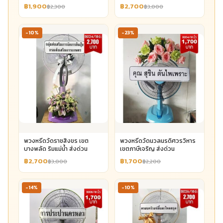
฿1,900
฿2,700
฿2,300
฿3,000
-10%
-23%
พวงหรีดวัดราชสิงขร เขต
พวงหรีดวัดนวลนรดิศวรวิหาร
บางพลัด ริมแม่น้ำ ส่งด่วน
เขตภาษีเจริญ ส่งด่วน
฿2,700
฿1,700
฿3,000
฿2,200
-14%
-10%