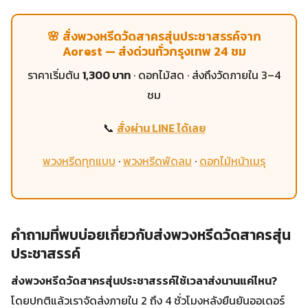
🌸 สั่งพวงหรีดวัดสาครสุ่นประชาสรรค์จาก
Aorest — ส่งด่วนทั่วกรุงเทพ 24 ชม
ราคาเริ่มต้น
1,300 บาท
· ดอกไม้สด · ส่งถึงวัดภายใน 3–4
ชม
📞
สั่งผ่าน LINE ได้เลย
พวงหรีดทุกแบบ
·
พวงหรีดพัดลม
·
ดอกไม้หน้าเมรุ
คำถามที่พบบ่อยเกี่ยวกับส่งพวงหรีดวัดสาครสุ่น
ประชาสรรค์
ส่งพวงหรีดวัดสาครสุ่นประชาสรรค์ใช้เวลาส่งนานแค่ไหน?
โดยปกติแล้วเราจัดส่งภายใน 2 ถึง 4 ชั่วโมงหลังยืนยันออเดอร์