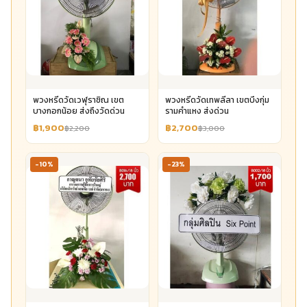
พวงหรีดวัดเวฬุราชิณ เขต
พวงหรีดวัดเทพลีลา เขตบึงกุ่ม
บางกอกน้อย ส่งถึงวัดด่วน
รามคำแหง ส่งด่วน
฿1,900
฿2,700
฿2,200
฿3,000
-10%
-23%