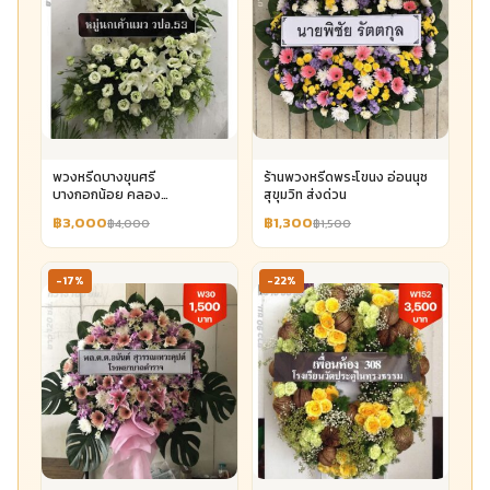
พวงหรีดบางขุนศรี
ร้านพวงหรีดพระโขนง อ่อนนุช
บางกอกน้อย คลอง
สุขุมวิท ส่งด่วน
บางกอกน้อย
฿3,000
฿1,300
฿4,000
฿1,500
-17%
-22%