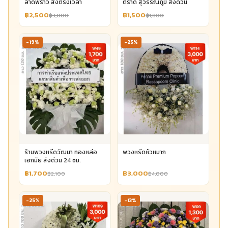
ลาดพร้าว ส่งตรงเวลา
ตราด สุวรรณภูมิ ส่งด่วน
฿2,500
฿1,500
฿3,000
฿1,800
-19%
-25%
ร้านพวงหรีดวัฒนา ทองหล่อ
พวงหรีดหัวหมาก
เอกมัย ส่งด่วน 24 ชม.
฿1,700
฿3,000
฿2,100
฿4,000
-25%
-13%