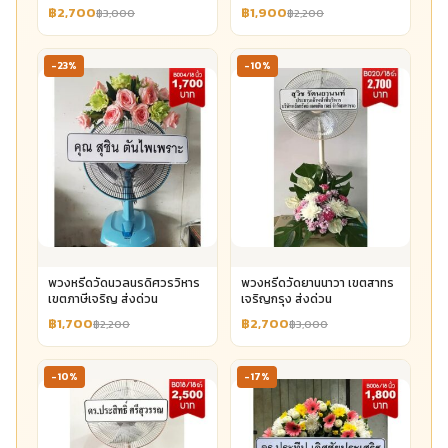
฿2,700
฿1,900
฿3,000
฿2,200
-23%
-10%
พวงหรีดวัดนวลนรดิศวรวิหาร
พวงหรีดวัดยานนาวา เขตสาทร
เขตภาษีเจริญ ส่งด่วน
เจริญกรุง ส่งด่วน
฿1,700
฿2,700
฿2,200
฿3,000
-10%
-17%