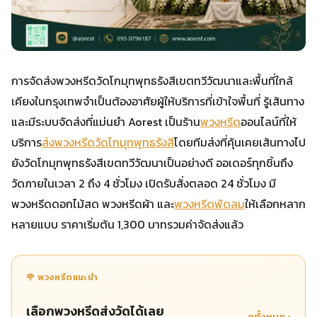
การจัดส่งพวงหรีดวัดโกมุทพุทธรังสีเขตทวีวัฒนาและพื้นที่ใกล้
เคียงในกรุงเทพจำเป็นต้องอาศัยผู้ให้บริการที่เข้าใจพื้นที่ รู้เส้นทาง
และมีระบบจัดส่งที่แม่นยำ Aorest เป็นร้าน
พวงหรีด
ออนไลน์ที่ให้
บริการ
ส่งพวงหรีดวัดโกมุทพุทธรังสี
โดยทีมส่งที่คุ้นเคยเส้นทางไป
ยังวัดโกมุทพุทธรังสีเขตทวีวัฒนาเป็นอย่างดี ออเดอร์ทุกชิ้นถึง
วัดภายในเวลา 2 ถึง 4 ชั่วโมง เปิดรับสั่งตลอด 24 ชั่วโมง มี
พวงหรีดดอกไม้สด พวงหรีดผ้า และ
พวงหรีดพัดลม
ให้เลือกหลาก
หลายแบบ ราคาเริ่มต้น 1,300 บาทรวมค่าจัดส่งแล้ว
🌹 พวงหรีดแนะนำ
เลือกพวงหรีดส่งวัดได้เลย
ดูทั้งหมด ›