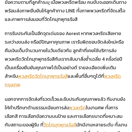
ข้อความตามที่ลูกค้าระบุ เมื่อพวงหรีดพร้อม คนขับจะออกเดินทาง
พร้อมส่งภาพยืนยันให้ลูกค้าทาง LINE ทั้งภาพพวงหรีดที่จัดเสร็จ
และภาพการส่งมอบที่วัดโกมุทพุทธรังสี
การรับประกันเป็นอีกจุดเด่นของ Aorest หากพวงหรีดเสียหาย
ระหว่างขนส่ง หรือมีปัญหาคุณภาพ เรารับผิดชอบจัดส่งใหม่หรือ
คืนเงินเต็มจำนวนภายในวันเดียวกัน ลูกค้าที่เคยใช้บริการส่ง
พวงหรีดวัดโกมุทพุทธรังสีกับเรากลับมาสั่งซ้ำเฉลี่ย 4 ครั้งต่อปี
เป็นเครื่องยืนยันคุณภาพได้เป็นอย่างดี รายละเอียดเพิ่มเติม
สำหรับ
พวงหรีดวัดโกมุทพุทธรังสี
และพื้นที่อื่นๆดูได้ที่
พวงหรีด
กรุงเทพ
นอกจากการจัดส่งที่รวดเร็วและรับประกันคุณภาพแล้ว ทีมงานยัง
ให้คำปรึกษาด้านธรรมเนียมการส่ง
พวงหรีด
ในงานศพ ทั้งการ
เลือกสี การเลือกข้อความบนป้าย และการเลือกขนาดที่เหมาะสม
กับสถานะของผู้รับ ที่
วัดโกมุทพุทธรังสี
มักมีงานหลายระดับ ทั้งงาน