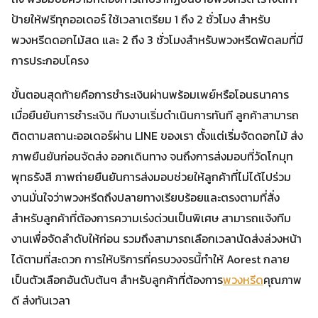
ป้ายให้ฟรีทุกออเดอร์ ใช้เวลาเตรียม 1 ถึง 2 ชั่วโมง สำหรับ
พวงหรีดดอกไม้สด และ 2 ถึง 3 ชั่วโมงสำหรับพวงหรีดพัดลมที่มี
การประกอบโครง
ขั้นตอนสุดท้ายคือการชำระเงินผ่านพร้อมเพย์หรือโอนธนาคาร
เมื่อยืนยันการชำระเงิน ทีมงานเริ่มดำเนินการทันที ลูกค้าสามารถ
ติดตามสถานะออเดอร์ผ่าน LINE ของเรา ตั้งแต่เริ่มจัดดอกไม้ ส่ง
ภาพยืนยันก่อนจัดส่ง ออกเดินทาง จนถึงการส่งมอบที่วัดโกมุท
พุทธรังสี ภาพถ่ายยืนยันการส่งมอบช่วยให้ลูกค้าที่ไม่ได้ไปร่วม
งานมั่นใจว่าพวงหรีดถึงปลายทางเรียบร้อยและตรงตามที่สั่ง
สำหรับลูกค้าที่ต้องการความเร่งด่วนเป็นพิเศษ สามารถแจ้งทีม
งานเพื่อจัดลำดับให้ก่อน รวมถึงสามารถเลือกเวลานัดส่งล่วงหน้า
ได้ตามที่สะดวก การให้บริการที่ครบวงจรนี้ทำให้ Aorest กลาย
เป็นตัวเลือกอันดับต้นๆ สำหรับลูกค้าที่ต้องการ
พวงหรีด
คุณภาพ
ดี ส่งทันเวลา