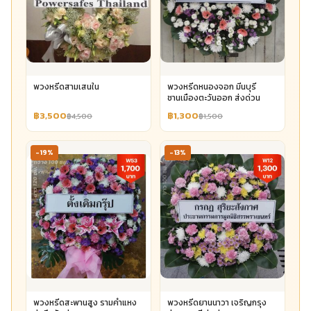
พวงหรีดสามเสนใน
พวงหรีดหนองจอก มีนบุรี
ชานเมืองตะวันออก ส่งด่วน
฿3,500
฿1,300
฿4,500
฿1,500
-19%
-13%
พวงหรีดสะพานสูง รามคำแหง
พวงหรีดยานนาวา เจริญกรุง