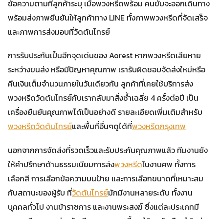
ข้อความตามที่ลูกค้าระบุ เมื่อพวงหรีดพร้อม คนขับจะออกเดินทาง
พร้อมส่งภาพยืนยันให้ลูกค้าทาง LINE ทั้งภาพพวงหรีดที่จัดเสร็จ
และภาพการส่งมอบที่วัดต้นไทรย์
การรับประกันเป็นอีกจุดเด่นของ Aorest หากพวงหรีดเสียหาย
ระหว่างขนส่ง หรือมีปัญหาคุณภาพ เรารับผิดชอบจัดส่งใหม่หรือ
คืนเงินเต็มจำนวนภายในวันเดียวกัน ลูกค้าที่เคยใช้บริการส่ง
พวงหรีดวัดต้นไทรย์กับเรากลับมาสั่งซ้ำเฉลี่ย 4 ครั้งต่อปี เป็น
เครื่องยืนยันคุณภาพได้เป็นอย่างดี รายละเอียดเพิ่มเติมสำหรับ
พวงหรีดวัดต้นไทรย์
และพื้นที่อื่นๆดูได้ที่
พวงหรีดกรุงเทพ
นอกจากการจัดส่งที่รวดเร็วและรับประกันคุณภาพแล้ว ทีมงานยัง
ให้คำปรึกษาด้านธรรมเนียมการส่ง
พวงหรีด
ในงานศพ ทั้งการ
เลือกสี การเลือกข้อความบนป้าย และการเลือกขนาดที่เหมาะสม
กับสถานะของผู้รับ ที่
วัดต้นไทรย์
มักมีงานหลายระดับ ทั้งงาน
บุคคลทั่วไป งานข้าราชการ และงานพระสงฆ์ ซึ่งแต่ละประเภทมี