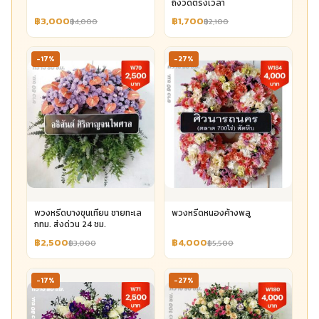
ถึงวัดตรงเวลา
฿3,000
฿1,700
฿4,000
฿2,100
-17%
-27%
พวงหรีดบางขุนเทียน ชายทะเล
พวงหรีดหนองค้างพลู
กทม. ส่งด่วน 24 ชม.
฿2,500
฿4,000
฿3,000
฿5,500
-17%
-27%