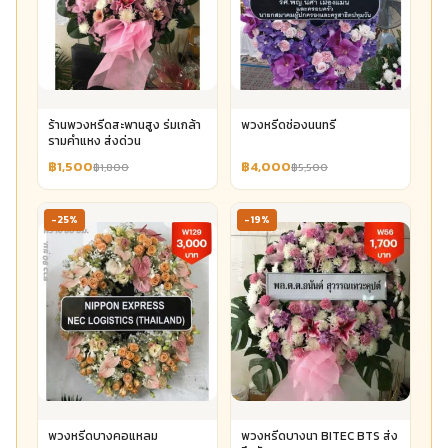
ร้านพวงหรีดสะพานสูง ร่มเกล้า
พวงหรีดช่องนนทรี
รามคำแหง ส่งด่วน
฿1,500
฿4,000
฿1,800
฿5,500
-25%
-19%
พวงหรีดบางคอแหลม
พวงหรีดบางนา BITEC BTS ส่ง