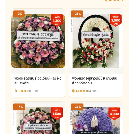
-13%
-25%
พวงหรีดธนบุรี วงเวียนใหญ่ ฝั่ง
พวงหรีดอนุสาวรีย์ชัย บางเขน
ธน ส่งด่วน
ส่งถึงวัดด่วน
฿1,300
฿3,000
฿1,500
฿4,000
-17%
-27%