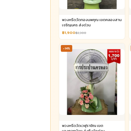
พวงหรีดวัดทองนพคุณ เขตคลองสาน
เจริญนคร ส่งด่วน
฿1,900
฿2,300
-14%
พวงหรีดวัดเวฬุราชิณ เขต
บางกอกน้อย ส่งถึงวัดด่วน