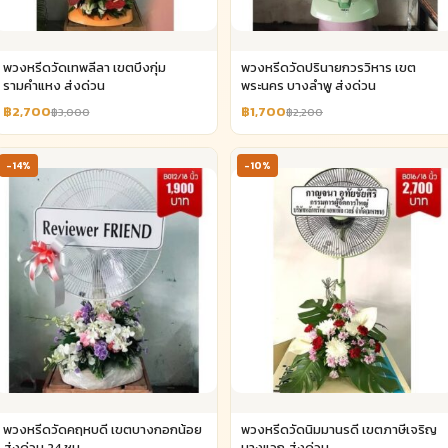
พวงหรีดวัดเทพลีลา เขตบึงกุ่ม
พวงหรีดวัดปรินายกวรวิหาร เขต
รามคำแหง ส่งด่วน
พระนคร บางลำพู ส่งด่วน
฿2,700
฿1,700
฿3,000
฿2,200
-14%
-10%
พวงหรีดวัดคฤหบดี เขตบางกอกน้อย
พวงหรีดวัดนิมมานรดี เขตภาษีเจริญ
ส่งด่วน 24 ชม.
บางแวก ส่งด่วน