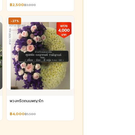
฿2,500
฿3,000
-27%
พวงหรีดถนนพญาไท
฿4,000
฿5,500