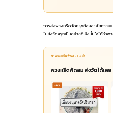
การส่งพวงหรีดวัดครุฑต้องอาศัยความแม่
ไปยังวัดครุฑเป็นอย่างดี จึงมั่นใจได้ว่า
🪭 พวงหรีดพัดลมแนะนำ
พวงหรีดพัดลม ส่งวัดได้เลย
-14%