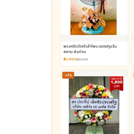
พวงหรีดวัดหัวลำโพง เขตปทุมวัน
สยาม ส่งด่วน
฿1,900
฿2,200
-17%