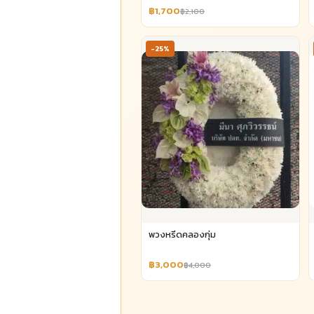
฿1,700
฿2,100
-25%
พวงหรีดคลองกุ่ม
฿3,000
฿4,000