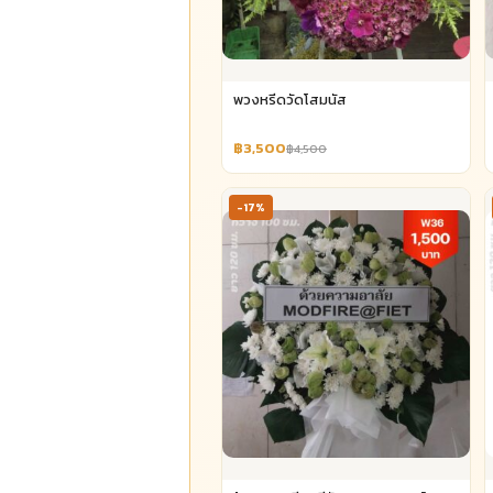
พวงหรีดวัดโสมนัส
฿3,500
฿4,500
-17%