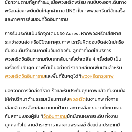
ข้อความตามที่ลูกค้าระบุ เมื่อพวงหรีดพร้อม คนขับจะออกเดินทาง
พร้อมส่งภาพยืนยันให้ลูกค้าทาง LINE ทั้งภาพพวงหรีดที่จัดเสร็จ
และภาพการส่งมอบที่วัดอินทาราม
การรับประกันเป็นอีกจุดเด่นของ Aorest หากพวงหรีดเสียหาย
ระหว่างขนส่ง หรือมีปัญหาคุณภาพ เรารับผิดชอบจัดส่งใหม่หรือ
คืนเงินเต็มจำนวนภายในวันเดียวกัน ลูกค้าที่เคยใช้บริการ
พวงหรีดวัดอินทารามกับเรากลับมาสั่งซ้ำเฉลี่ย 4 ครั้งต่อปี เป็น
เครื่องยืนยันคุณภาพได้เป็นอย่างดี รายละเอียดเพิ่มเติมสำหรับ
พวงหรีดวัดอินทาราม
และพื้นที่อื่นๆดูได้ที่
พวงหรีดกรุงเทพ
นอกจากการจัดส่งที่รวดเร็วและรับประกันคุณภาพแล้ว ทีมงานยัง
ให้คำปรึกษาด้านธรรมเนียมการส่ง
พวงหรีด
ในงานศพ ทั้งการ
เลือกสี การเลือกข้อความบนป้าย และการเลือกขนาดที่เหมาะสม
กับสถานะของผู้รับ ที่
วัดอินทาราม
มักมีงานหลายระดับ ทั้งงาน
บุคคลทั่วไป งานข้าราชการ และงานพระสงฆ์ ซึ่งแต่ละประเภทมี