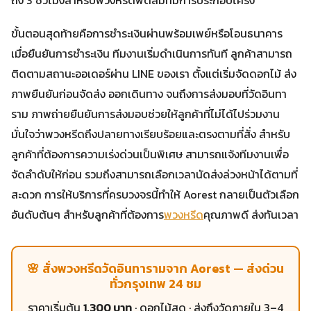
ขั้นตอนสุดท้ายคือการชำระเงินผ่านพร้อมเพย์หรือโอนธนาคาร
เมื่อยืนยันการชำระเงิน ทีมงานเริ่มดำเนินการทันที ลูกค้าสามารถ
ติดตามสถานะออเดอร์ผ่าน LINE ของเรา ตั้งแต่เริ่มจัดดอกไม้ ส่ง
ภาพยืนยันก่อนจัดส่ง ออกเดินทาง จนถึงการส่งมอบที่วัดอินทา
ราม ภาพถ่ายยืนยันการส่งมอบช่วยให้ลูกค้าที่ไม่ได้ไปร่วมงาน
มั่นใจว่าพวงหรีดถึงปลายทางเรียบร้อยและตรงตามที่สั่ง สำหรับ
ลูกค้าที่ต้องการความเร่งด่วนเป็นพิเศษ สามารถแจ้งทีมงานเพื่อ
จัดลำดับให้ก่อน รวมถึงสามารถเลือกเวลานัดส่งล่วงหน้าได้ตามที่
สะดวก การให้บริการที่ครบวงจรนี้ทำให้ Aorest กลายเป็นตัวเลือก
อันดับต้นๆ สำหรับลูกค้าที่ต้องการ
พวงหรีด
คุณภาพดี ส่งทันเวลา
🌸 สั่งพวงหรีดวัดอินทารามจาก Aorest — ส่งด่วน
ทั่วกรุงเทพ 24 ชม
ราคาเริ่มต้น
1,300 บาท
· ดอกไม้สด · ส่งถึงวัดภายใน 3–4