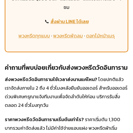
ชม
📞
สั่งผ่าน LINE ได้เลย
พวงหรีดทุกแบบ
·
พวงหรีดพัดลม
·
ดอกไม้หน้าเมรุ
คำถามที่พบบ่อยเกี่ยวกับส่งพวงหรีดวัดอินทาราม
ส่งพวงหรีดวัดอินทารามใช้เวลาส่งนานแค่ไหน?
โดยปกติแล้ว
เราจัดส่งภายใน 2 ถึง 4 ชั่วโมงหลังยืนยันออเดอร์ สำหรับออเดอร์
ด่วนพิเศษกรุณาแจ้งทีมงานเพื่อจัดลำดับให้ก่อน บริการรับสั่ง
ตลอด 24 ชั่วโมงทุกวัน
ราคาพวงหรีดวัดอินทารามเริ่มต้นเท่าไร?
ราคาเริ่มต้น 1,300
บาทรวมค่าจัดส่งแล้ว ไม่มีค่าใช้จ่ายแอบแฝง พวงหรีดผ้าเริ่ม