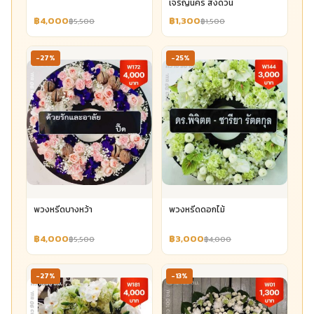
เจริญนคร ส่งด่วน
฿4,000
฿1,300
฿5,500
฿1,500
-27%
-25%
พวงหรีดบางหว้า
พวงหรีดดอกไม้
฿4,000
฿3,000
฿5,500
฿4,000
-27%
-13%