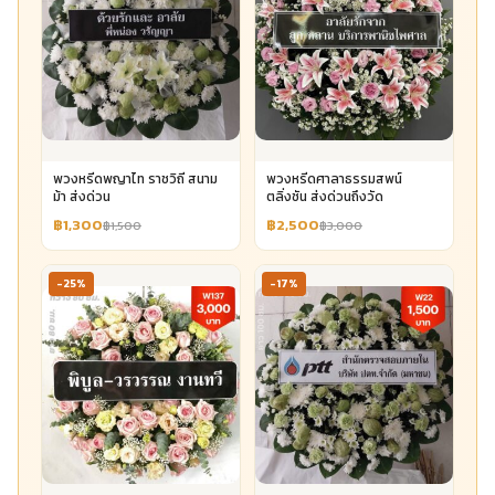
พวงหรีดพญาไท ราชวิถี สนาม
พวงหรีดศาลาธรรมสพน์
ม้า ส่งด่วน
ตลิ่งชัน ส่งด่วนถึงวัด
฿1,300
฿2,500
฿1,500
฿3,000
-25%
-17%