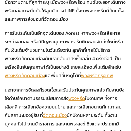
ข้อความตามที่ลูกค้าระบุ เมื่อพวงหรีดพร้อม คนขับจะออกเดินทาง
พร้อมส่งภาพยืนยันให้ลูกค้าทาง LINE ทั้งภาพพวงหรีดที่จัดเสร็จ
และภาพการส่งมอบที่วัดดอนเมือง
การรับประกันเป็นอีกจุดเด่นของ Aorest หากพวงหรีดเสียหาย
ระหว่างขนส่ง หรือมีปัญหาคุณภาพ เรารับผิดชอบจัดส่งใหม่หรือ
คืนเงินเต็มจำนวนภายในวันเดียวกัน ลูกค้าที่เคยใช้บริการ
พวงหรีดวัดดอนเมืองกับเรากลับมาสั่งซ้ำเฉลี่ย 4 ครั้งต่อปี เป็น
เครื่องยืนยันคุณภาพได้เป็นอย่างดี รายละเอียดเพิ่มเติมสำหรับ
พวงหรีดวัดดอนเมือง
และพื้นที่อื่นๆดูได้ที่
พวงหรีดกรุงเทพ
นอกจากการจัดส่งที่รวดเร็วและรับประกันคุณภาพแล้ว ทีมงานยัง
ให้คำปรึกษาด้านธรรมเนียมการส่ง
พวงหรีด
ในงานศพ ทั้งการ
เลือกสี การเลือกข้อความบนป้าย และการเลือกขนาดที่เหมาะสม
กับสถานะของผู้รับ ที่
วัดดอนเมือง
มักมีงานหลายระดับ ทั้งงาน
บุคคลทั่วไป งานข้าราชการ และงานพระสงฆ์ ซึ่งแต่ละประเภทมี