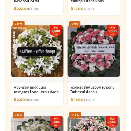
ถึงวัดด่วน 24 ชม.
ราชพฤกษ์ ส่งตรงเวลา
฿2,500
฿1,700
฿3,000
฿2,100
-17%
-13%
พวงหรีดคลองต้นไทร
พวงหรีดสัมพันธวงศ์ เยาวราช
เจริญนคร ไอคอนสยาม ส่งด่วน
ไชน่าทาวน์ ส่งด่วน
฿2,500
฿1,300
฿3,000
฿1,500
-13%
-17%