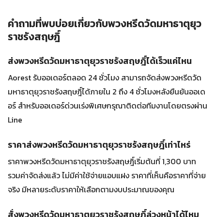
คำถามที่พบบ่อยเกี่ยวกับพวงหรีดวัดมหาธาตุยุว
ราชรังสฤษฎิ์
ส่งพวงหรีดวัดมหาธาตุยุวราชรังสฤษฎิ์ได้เร็วแค่ไหน
Aorest รับออเดอร์ตลอด 24 ชั่วโมง สามารถจัดส่งพวงหรีดวัด
มหาธาตุยุวราชรังสฤษฎิ์ได้ภายใน 2 ถึง 4 ชั่วโมงหลังยืนยันออเด
อร์ สำหรับออเดอร์ด่วนเร่งพิเศษกรุณาติดต่อทีมงานโดยตรงผ่าน
Line
ราคาส่งพวงหรีดวัดมหาธาตุยุวราชรังสฤษฎิ์เท่าไหร่
ราคาพวงหรีดวัดมหาธาตุยุวราชรังสฤษฎิ์เริ่มต้นที่ 1,300 บาท
รวมค่าจัดส่งแล้ว ไม่มีค่าใช้จ่ายแอบแฝง ราคาที่เห็นคือราคาที่จ่าย
จริง มีหลายระดับราคาให้เลือกตามงบประมาณของคุณ
สั่งพวงหรีดวัดมหาธาตุยุวราชรังสฤษฎิ์ล่วงหน้าได้ไหม