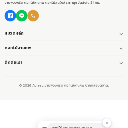
ขายพวงหรีด ดอกไม้งานศพ ดอกไม้สดใหม่ ราคาถูก จัดส่งใน 24 ชม.
หมวดหลัก
พวงหรีด
ดอกไม้งานศพ
พวงหรีดพัดลม
ดอกไม้หน้าศพ
ติดต่อเรา
พวงหรีดมาลา
ดอกไม้หน้าเมรุ
095-0796187
พวงหรีดผ้า
ดอกไม้หน้าหีบศพ
LINE: @aorest
หรีดหนังสือ
© 2026 Aorest. ขายพวงหรีด ดอกไม้งานศพ ปากคลองตลาด.
สินค้าทั้งหมด
ปากคลองตลาด เขตพระนคร กทม.
เปิดทุกวัน 08:00-23:00
ติดต่อเรา