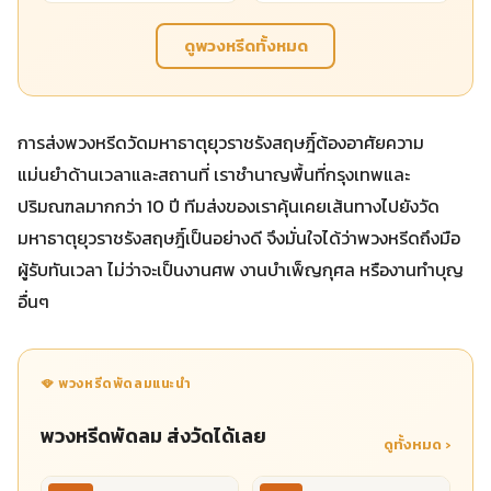
ดูพวงหรีดทั้งหมด
การส่งพวงหรีดวัดมหาธาตุยุวราชรังสฤษฎิ์ต้องอาศัยความ
แม่นยำด้านเวลาและสถานที่ เราชำนาญพื้นที่กรุงเทพและ
ปริมณฑลมากกว่า 10 ปี ทีมส่งของเราคุ้นเคยเส้นทางไปยังวัด
มหาธาตุยุวราชรังสฤษฎิ์เป็นอย่างดี จึงมั่นใจได้ว่าพวงหรีดถึงมือ
ผู้รับทันเวลา ไม่ว่าจะเป็นงานศพ งานบำเพ็ญกุศล หรืองานทำบุญ
อื่นๆ
🪭 พวงหรีดพัดลมแนะนำ
พวงหรีดพัดลม ส่งวัดได้เลย
ดูทั้งหมด ›