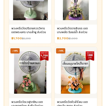
พวงหรีดวัดปรินายกวรวิหาร
พวงหรีดวัดราชสิงขร เขต
เขตพระนคร บางลำพู ส่งด่วน
บางพลัด ริมแม่น้ำ ส่งด่วน
฿1,700
฿2,700
฿2,200
฿3,000
-14%
-14%
พวงหรีดวัดเวฬุราชิณ เขต
พวงหรีดวัดหัวลำโพง เขต
บางกอกน้อย ส่งถึงวัดด่วน
ปทุมวัน สยาม ส่งด่วน