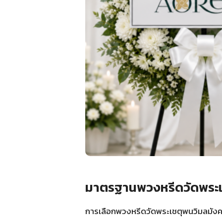
มาตรฐานพวงหรีดวัดพระเช
การเลือกพวงหรีดวัดพระเชตุพนวิมลมังคล