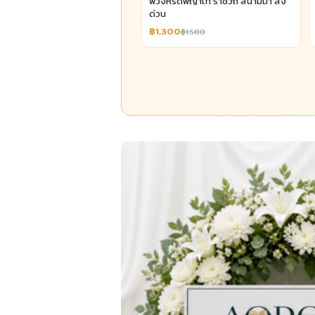
พวงหรีดพญาไท ราชวิถี สนามม้า ส่ง
ด่วน
฿1,300
฿1,500