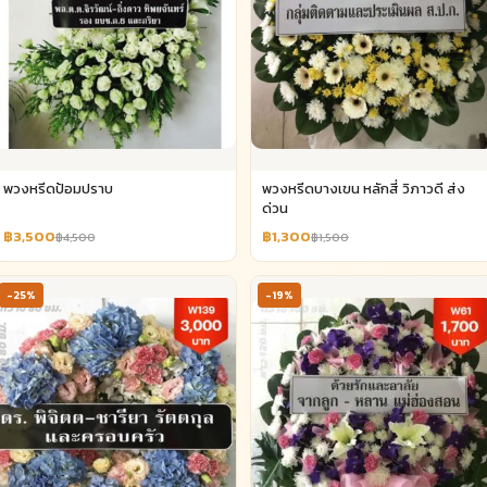
พวงหรีดป้อมปราบ
พวงหรีดบางเขน หลักสี่ วิภาวดี ส่ง
ด่วน
฿3,500
฿1,300
฿4,500
฿1,500
-25%
-19%