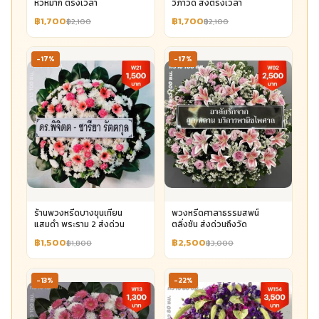
หัวหมาก ตรงเวลา
วิภาวดี ส่งตรงเวลา
฿1,700
฿1,700
฿2,100
฿2,100
-17%
-17%
ร้านพวงหรีดบางขุนเทียน
พวงหรีดศาลาธรรมสพน์
แสมดำ พระราม 2 ส่งด่วน
ตลิ่งชัน ส่งด่วนถึงวัด
฿1,500
฿2,500
฿1,800
฿3,000
-13%
-22%