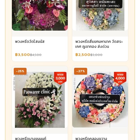
พวงหรีดวัดโสมนัส
พวงหรีดสี่แยกมหานาค วัดสระ
เกศ ภูเขาทอง ส่งด่วน
฿3,500
฿2,500
฿4,500
฿3,000
-25%
-27%
พวงหรีดบางขุนนนท์
พวงหรีดคลองขวาง