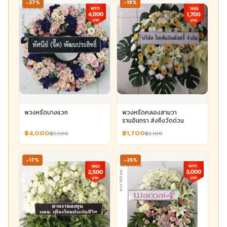
-27%
-19%
พวงหรีดบางแวก
พวงหรีดคลองสามวา
รามอินทรา ส่งถึงวัดด่วน
฿4,000
฿1,700
฿5,500
฿2,100
-17%
-25%