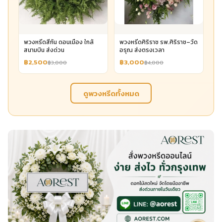
พวงหรีดสีกัน ดอนเมือง ใกล้
พวงหรีดศิริราช รพ.ศิริราช–วัด
สนามบิน ส่งด่วน
อรุณ ส่งตรงเวลา
฿2,500
฿3,000
฿3,000
฿4,000
ดูพวงหรีดทั้งหมด