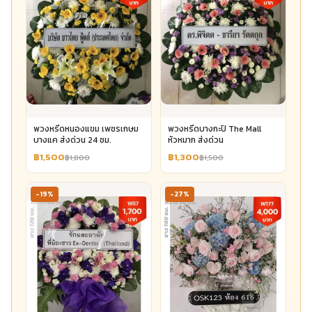
พวงหรีดหนองแขม เพชรเกษม
พวงหรีดบางกะปิ The Mall
บางแค ส่งด่วน 24 ชม.
หัวหมาก ส่งด่วน
฿1,500
฿1,300
฿1,800
฿1,500
-19%
-27%