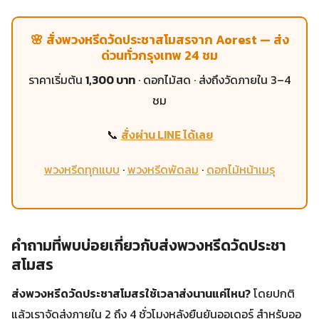
🌸 สั่งพวงหรีดวัดประชาสโมสรจาก Aorest — ส่ง
ด่วนทั่วกรุงเทพ 24 ชม
ราคาเริ่มต้น
1,300 บาท
· ดอกไม้สด · ส่งถึงวัดภายใน 3–4
ชม
📞
สั่งผ่าน LINE ได้เลย
พวงหรีดทุกแบบ
·
พวงหรีดพัดลม
·
ดอกไม้หน้าเมรุ
คำถามที่พบบ่อยเกี่ยวกับส่งพวงหรีดวัดประชา
สโมสร
ส่งพวงหรีดวัดประชาสโมสรใช้เวลาส่งนานแค่ไหน?
โดยปกติ
แล้วเราจัดส่งภายใน 2 ถึง 4 ชั่วโมงหลังยืนยันออเดอร์ สำหรับออ