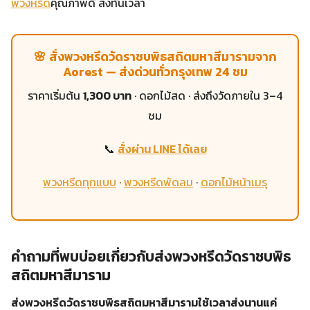
พวงหรีด
คุณภาพดี ส่งทันเวลา
🌸 สั่งพวงหรีดวัดราชบพิธสถิตมหาสีมารามจาก
Aorest — ส่งด่วนทั่วกรุงเทพ 24 ชม
ราคาเริ่มต้น
1,300 บาท
· ดอกไม้สด · ส่งถึงวัดภายใน 3–4
ชม
📞
สั่งผ่าน LINE ได้เลย
พวงหรีดทุกแบบ
·
พวงหรีดพัดลม
·
ดอกไม้หน้าเมรุ
คำถามที่พบบ่อยเกี่ยวกับส่งพวงหรีดวัดราชบพิธ
สถิตมหาสีมาราม
ส่งพวงหรีดวัดราชบพิธสถิตมหาสีมารามใช้เวลาส่งนานแค่