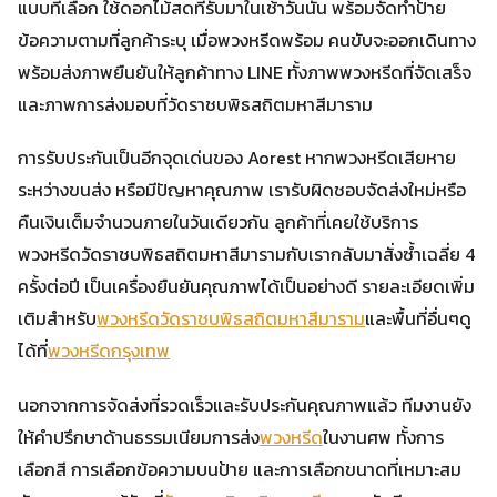
แบบที่เลือก ใช้ดอกไม้สดที่รับมาในเช้าวันนั้น พร้อมจัดทำป้าย
ข้อความตามที่ลูกค้าระบุ เมื่อพวงหรีดพร้อม คนขับจะออกเดินทาง
พร้อมส่งภาพยืนยันให้ลูกค้าทาง LINE ทั้งภาพพวงหรีดที่จัดเสร็จ
และภาพการส่งมอบที่วัดราชบพิธสถิตมหาสีมาราม
การรับประกันเป็นอีกจุดเด่นของ Aorest หากพวงหรีดเสียหาย
ระหว่างขนส่ง หรือมีปัญหาคุณภาพ เรารับผิดชอบจัดส่งใหม่หรือ
คืนเงินเต็มจำนวนภายในวันเดียวกัน ลูกค้าที่เคยใช้บริการ
พวงหรีดวัดราชบพิธสถิตมหาสีมารามกับเรากลับมาสั่งซ้ำเฉลี่ย 4
ครั้งต่อปี เป็นเครื่องยืนยันคุณภาพได้เป็นอย่างดี รายละเอียดเพิ่ม
เติมสำหรับ
พวงหรีดวัดราชบพิธสถิตมหาสีมาราม
และพื้นที่อื่นๆดู
ได้ที่
พวงหรีดกรุงเทพ
นอกจากการจัดส่งที่รวดเร็วและรับประกันคุณภาพแล้ว ทีมงานยัง
ให้คำปรึกษาด้านธรรมเนียมการส่ง
พวงหรีด
ในงานศพ ทั้งการ
เลือกสี การเลือกข้อความบนป้าย และการเลือกขนาดที่เหมาะสม