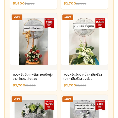
฿1,900
฿2,700
฿2,200
฿3,000
-10%
-10%
พวงหรีดวัดเทพลีลา เขตบึงกุ่ม
พวงหรีดวัดปากน้ำ ภาษีเจริญ
รามคำแหง ส่งด่วน
เขตภาษีเจริญ ส่งด่วน
฿2,700
฿2,700
฿3,000
฿3,000
-23%
-10%