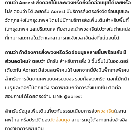
ถามว่า Aorest ส่งดอกไม้และพวงหรีดถึงวัดอ่อนนุชได้เลยหรือ
ไม่?
ตอบว่า ได้เลยครับ Aorest มีบริการส่งตรงถึงวัดอ่อนนุชและ
วัดทุกแห่งในกรุงเทพฯ โดยไม่มีค่าบริการส่งเพิ่มเติมสำหรับพื้นที่
ในกรุงเทพฯ และปริมณฑล ทีมงานจะนำพวงหรีดไปวางในตำแหน่ง
ที่เหมาะสมภายในวัด และสามารถแจ้งเวลาจัดส่งที่แน่นอนได้
ถามว่า ถ้าต้องการสั่งพวงหรีดวัดอ่อนนุชหลายชิ้นพร้อมกัน มี
ส่วนลดไหม?
ตอบว่า มีครับ สำหรับการสั่ง 3 ชิ้นขึ้นไปในออเดอร์
เดียวกัน Aorest มีส่วนลดพิเศษให้ นอกจากนี้ยังมีแพ็กเกจพิเศษ
สำหรับการจัดงานศพแบบครบวงจร รวมทั้งพวงหรีด ดอกไม้หน้า
เมรุ และดอกไม้ตกแต่ง ราคาพิเศษกว่าการสั่งแยกชิ้น ติดต่อ
สอบถามได้โดยตรงผ่าน LINE @aorest
สำหรับข้อมูลเพิ่มเติมเกี่ยวกับธรรมเนียมการส่ง
พวงหรีด
ในงาน
ศพไทย หรือประวัติของ
วัดอ่อนนุช
สามารถดูได้จากแหล่งอ้างอิง
ทางวิชาการเพิ่มเติม