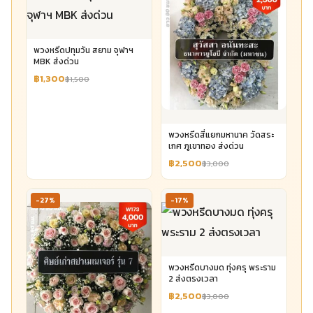
พวงหรีดปทุมวัน สยาม จุฬาฯ
MBK ส่งด่วน
฿1,300
฿1,500
พวงหรีดสี่แยกมหานาค วัดสระ
เกศ ภูเขาทอง ส่งด่วน
฿2,500
฿3,000
-27%
-17%
พวงหรีดบางมด ทุ่งครุ พระราม
2 ส่งตรงเวลา
฿2,500
฿3,000