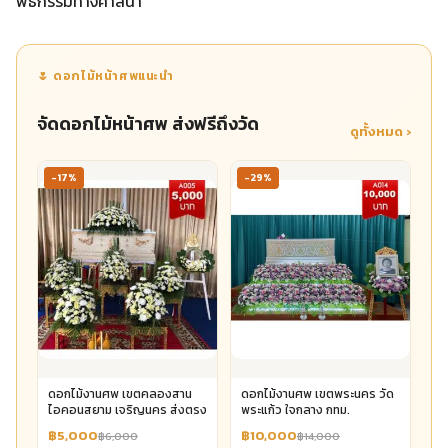
พิธีกรรมทางศาสนา
🌷 ดอกไม้หน้าศพแนะนำ
จัดดอกไม้หน้าศพ ส่งฟรีถึงวัด
ดูทั้งหมด ›
-17%
-29%
ดอกไม้งานศพ เขตคลองสาน
ดอกไม้งานศพ เขตพระนคร วัด
ไอคอนสยาม เจริญนคร ส่งตรง
พระแก้ว ใจกลาง กทม.
฿5,000
฿10,000
฿6,000
฿14,000