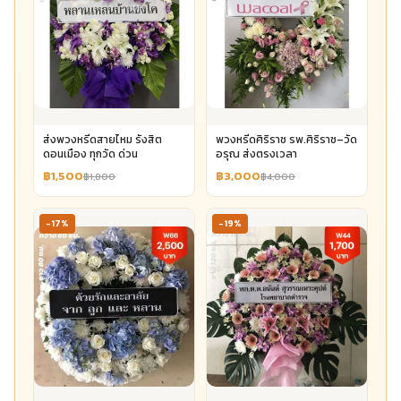
ส่งพวงหรีดสายไหม รังสิต
พวงหรีดศิริราช รพ.ศิริราช–วัด
ดอนเมือง ทุกวัด ด่วน
อรุณ ส่งตรงเวลา
฿1,500
฿3,000
฿1,800
฿4,000
-17%
-19%