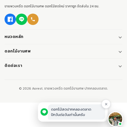
ขายพวงหรีด ดอกไม้งานศพ ดอกไม้สดใหม่ ราคาถูก จัดส่งใน 24 ชม.
หมวดหลัก
พวงหรีด
ดอกไม้งานศพ
พวงหรีดพัดลม
ดอกไม้หน้าศพ
ติดต่อเรา
พวงหรีดมาลา
ดอกไม้หน้าเมรุ
095-0796187
พวงหรีดผ้า
ดอกไม้หน้าหีบศพ
LINE: @aorest
หรีดหนังสือ
© 2026 Aorest. ขายพวงหรีด ดอกไม้งานศพ ปากคลองตลาด.
สินค้าทั้งหมด
ปากคลองตลาด เขตพระนคร กทม.
เปิดทุกวัน 08:00-23:00
ติดต่อเรา