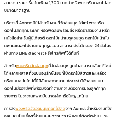
สวยงาม ราคาเริ่มต้นเพียง 1,300 บาทสำหรับพวงหรีดดอกไม้สด
ขนาดมาตรฐาน
บริการที่ Aorest มีให้สำหรับงานที่วัดอ่อนนุช ได้แก่ พวงหรีด
ดอกไม้สดทุกประเภท หรีดพัดลมพร้อมส่ง หรีดผ้าสวยงาม หรีด
หนังสือสำหรับผู้มีเกียรติ ดอกไม้หน้าเมรุครบชุด ดอกไม้หน้าหีบ
ศพ และดอกไม้งานศพทุกรูปแบบ สามารถสั่งได้ตลอด 24 ชั่วโมง
ผ่านทาง LINE @aorest หรือโทรศัพท์ได้ทันที
สำหรับ
พวงหรีดวัดอ่อนนุช
ที่วัดอ่อนนุช ลูกค้าสามารถเลือกดีไซน์
ได้หลากหลาย ทั้งแบบอนุรักษ์นิยมที่ใช้ดอกไม้สีขาวและเหลือง
หรือแบบสมัยใหม่ที่มีสีสันหลากหลาย Aorest มีนักออกแบบ
ดอกไม้มืออาชีพที่พร้อมจัดทำตามความต้องการของลูกค้าทุก
รายการ ไม่ว่างานศพจะมีขนาดเล็กหรือใหญ่แค่ไหน
การสั่ง
พวงหรีดวัดอ่อนนุชดอกไม้สด
จาก Aorest สำหรับงานที่วัด
อ่อนนุช เป็นเรื่องที่ง่ายและสะดวกมาก เพียงแค่ติดต่อผ่าน LINE