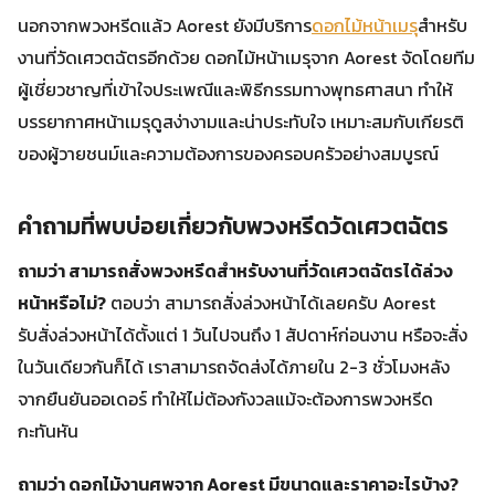
นอกจากพวงหรีดแล้ว Aorest ยังมีบริการ
ดอกไม้หน้าเมรุ
สำหรับ
งานที่วัดเศวตฉัตรอีกด้วย ดอกไม้หน้าเมรุจาก Aorest จัดโดยทีม
ผู้เชี่ยวชาญที่เข้าใจประเพณีและพิธีกรรมทางพุทธศาสนา ทำให้
บรรยากาศหน้าเมรุดูสง่างามและน่าประทับใจ เหมาะสมกับเกียรติ
ของผู้วายชนม์และความต้องการของครอบครัวอย่างสมบูรณ์
คำถามที่พบบ่อยเกี่ยวกับพวงหรีดวัดเศวตฉัตร
ถามว่า สามารถสั่งพวงหรีดสำหรับงานที่วัดเศวตฉัตรได้ล่วง
หน้าหรือไม่?
ตอบว่า สามารถสั่งล่วงหน้าได้เลยครับ Aorest
รับสั่งล่วงหน้าได้ตั้งแต่ 1 วันไปจนถึง 1 สัปดาห์ก่อนงาน หรือจะสั่ง
ในวันเดียวกันก็ได้ เราสามารถจัดส่งได้ภายใน 2-3 ชั่วโมงหลัง
จากยืนยันออเดอร์ ทำให้ไม่ต้องกังวลแม้จะต้องการพวงหรีด
กะทันหัน
ถามว่า ดอกไม้งานศพจาก Aorest มีขนาดและราคาอะไรบ้าง?