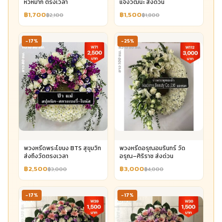
หัวหมาก ตรงเวลา
แจ้งวัฒนะ ส่งด่วน
฿1,700
฿1,500
฿2,100
฿1,800
-17%
-25%
พวงหรีดพระโขนง BTS สุขุมวิท
พวงหรีดอรุณอมรินทร์ วัด
ส่งถึงวัดตรงเวลา
อรุณ–ศิริราช ส่งด่วน
฿2,500
฿3,000
฿3,000
฿4,000
-17%
-17%