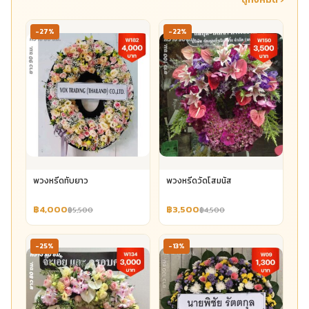
-27%
-22%
พวงหรีดทับยาว
พวงหรีดวัดโสมนัส
฿4,000
฿3,500
฿5,500
฿4,500
-25%
-13%