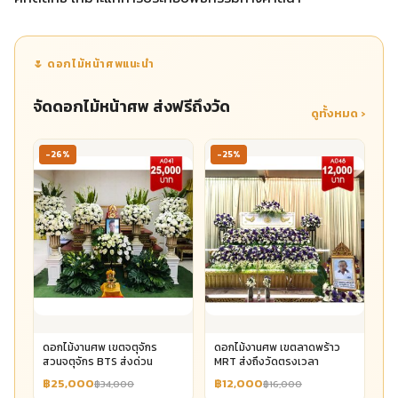
🌷 ดอกไม้หน้าศพแนะนำ
จัดดอกไม้หน้าศพ ส่งฟรีถึงวัด
ดูทั้งหมด ›
-26%
-25%
ดอกไม้งานศพ เขตจตุจักร
ดอกไม้งานศพ เขตลาดพร้าว
สวนจตุจักร BTS ส่งด่วน
MRT ส่งถึงวัดตรงเวลา
฿25,000
฿12,000
฿34,000
฿16,000