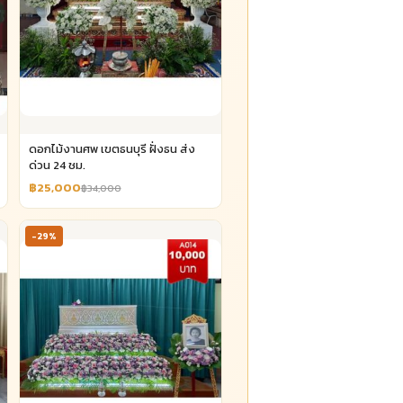
ดอกไม้งานศพ เขตธนบุรี ฝั่งธน ส่ง
ด่วน 24 ชม.
฿25,000
฿34,000
-29%