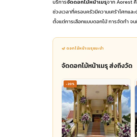
บริการ
จัดดอกไม้หน้าเมรุ
จาก Aorest คื
ช่วงเวลาที่ครอบครัวมีความเศร้าโศกและต้
ตั้งแต่การเลือกแบบดอกไม้ การจัดทำ จนถ
🪔 ดอกไม้หน้าเมรุแนะนำ
จัดดอกไม้หน้าเมรุ ส่งถึงวัด
-20%