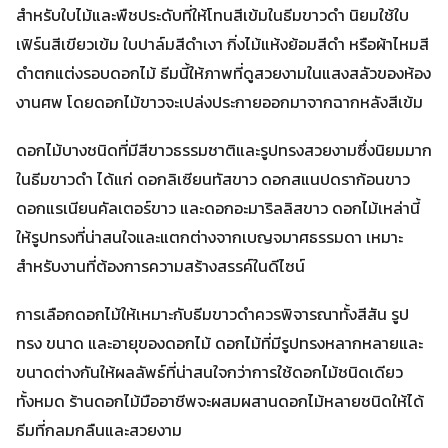
สำหรับใบไม้และพืชประดับที่ให้โทนสีเข้มในธีมขาวดำ นิยมใช้ใบ
เฟิร์นสีเขียวเข้ม ใบปาล์มสีดำเงา กิ่งไม้แห้งย้อมสีดำ หรือผ้าไหมสี
ดำตกแต่งรอบดอกไม้ ธีมนี้ให้ภาพที่ดูสวยงามในแสงสลัวของห้อง
งานศพ โดยดอกไม้ขาวจะเปล่งประกายออกมาจากฉากหลังสีเข้ม
ดอกไม้บางชนิดที่มีสีขาวธรรมชาติและรูปทรงสวยงามซึ่งนิยมมาก
ในธีมขาวดำ ได้แก่ ดอกลิเซียนทัสขาว ดอกสแนปดราก้อนขาว
ดอกแรเนียนคัลเตอร์ขาว และดอกอะมาริลลิสขาว ดอกไม้เหล่านี้
ให้รูปทรงที่น่าสนใจและแตกต่างจากเบญจมาศธรรมดา เหมาะ
สำหรับงานที่ต้องการความสร้างสรรค์ในดีไซน์
การเลือกดอกไม้ให้เหมาะกับธีมขาวดำควรพิจารณาทั้งสีสัน รูป
ทรง ขนาด และอายุของดอกไม้ ดอกไม้ที่มีรูปทรงหลากหลายและ
ขนาดต่างกันให้ผลลัพธ์ที่น่าสนใจกว่าการใช้ดอกไม้ชนิดเดียว
ทั้งหมด ร้านดอกไม้มืออาชีพจะผสมผสานดอกไม้หลายชนิดให้ได้
ธีมที่กลมกลืนและสวยงาม