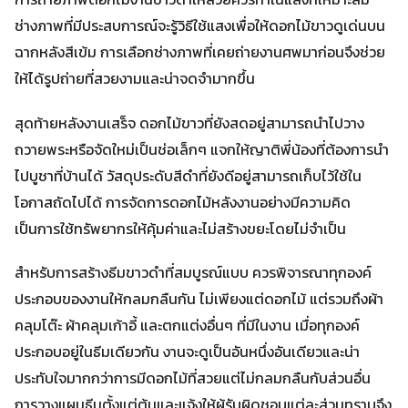
ช่างภาพที่มีประสบการณ์จะรู้วิธีใช้แสงเพื่อให้ดอกไม้ขาวดูเด่นบน
ฉากหลังสีเข้ม การเลือกช่างภาพที่เคยถ่ายงานศพมาก่อนจึงช่วย
ให้ได้รูปถ่ายที่สวยงามและน่าจดจำมากขึ้น
สุดท้ายหลังงานเสร็จ ดอกไม้ขาวที่ยังสดอยู่สามารถนำไปวาง
ถวายพระหรือจัดใหม่เป็นช่อเล็กๆ แจกให้ญาติพี่น้องที่ต้องการนำ
ไปบูชาที่บ้านได้ วัสดุประดับสีดำที่ยังดีอยู่สามารถเก็บไว้ใช้ใน
โอกาสถัดไปได้ การจัดการดอกไม้หลังงานอย่างมีความคิด
เป็นการใช้ทรัพยากรให้คุ้มค่าและไม่สร้างขยะโดยไม่จำเป็น
สำหรับการสร้างธีมขาวดำที่สมบูรณ์แบบ ควรพิจารณาทุกองค์
ประกอบของงานให้กลมกลืนกัน ไม่เพียงแต่ดอกไม้ แต่รวมถึงผ้า
คลุมโต๊ะ ผ้าคลุมเก้าอี้ และตกแต่งอื่นๆ ที่มีในงาน เมื่อทุกองค์
ประกอบอยู่ในธีมเดียวกัน งานจะดูเป็นอันหนึ่งอันเดียวและน่า
ประทับใจมากกว่าการมีดอกไม้ที่สวยแต่ไม่กลมกลืนกับส่วนอื่น
การวางแผนธีมตั้งแต่ต้นและแจ้งให้ผู้รับผิดชอบแต่ละส่วนทราบจึง