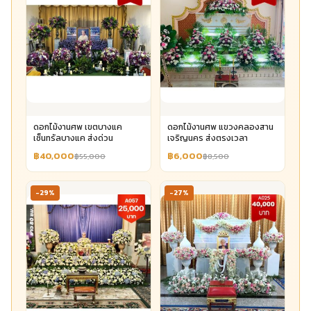
ดอกไม้งานศพ เขตบางแค
ดอกไม้งานศพ แขวงคลองสาน
เซ็นทรัลบางแค ส่งด่วน
เจริญนคร ส่งตรงเวลา
฿40,000
฿6,000
฿55,000
฿8,500
-29%
-27%