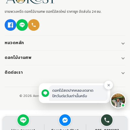
ขายพวงหรีด ดอกไม้งานศพ ดอกไม้สดใหม่ ราคาถูก จัดส่งใน 24 ชม.
หมวดหลัก
พวงหรีด
ดอกไม้งานศพ
พวงหรีดพัดลม
ดอกไม้หน้าศพ
ติดต่อเรา
พวงหรีดมาลา
ดอกไม้หน้าเมรุ
095-0796187
พวงหรีดผ้า
ดอกไม้หน้าหีบศพ
LINE: @aorest
หรีดหนังสือ
© 2026 Aorest. ขายพวงหรีด ดอกไม้งานศพ ปากคลองตลาด.
สินค้าทั้งหมด
ปากคลองตลาด เขตพระนคร กทม.
เปิดทุกวัน 08:00-23:00
ติดต่อเรา