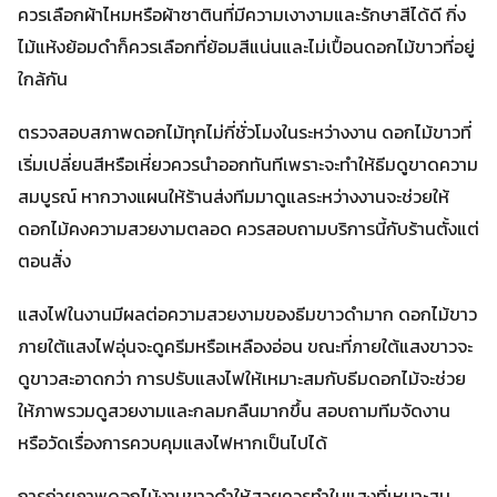
ควรเลือกผ้าไหมหรือผ้าซาตินที่มีความเงางามและรักษาสีได้ดี กิ่ง
ไม้แห้งย้อมดำก็ควรเลือกที่ย้อมสีแน่นและไม่เปื้อนดอกไม้ขาวที่อยู่
ใกล้กัน
ตรวจสอบสภาพดอกไม้ทุกไม่กี่ชั่วโมงในระหว่างงาน ดอกไม้ขาวที่
เริ่มเปลี่ยนสีหรือเหี่ยวควรนำออกทันทีเพราะจะทำให้ธีมดูขาดความ
สมบูรณ์ หากวางแผนให้ร้านส่งทีมมาดูแลระหว่างงานจะช่วยให้
ดอกไม้คงความสวยงามตลอด ควรสอบถามบริการนี้กับร้านตั้งแต่
ตอนสั่ง
แสงไฟในงานมีผลต่อความสวยงามของธีมขาวดำมาก ดอกไม้ขาว
ภายใต้แสงไฟอุ่นจะดูครีมหรือเหลืองอ่อน ขณะที่ภายใต้แสงขาวจะ
ดูขาวสะอาดกว่า การปรับแสงไฟให้เหมาะสมกับธีมดอกไม้จะช่วย
ให้ภาพรวมดูสวยงามและกลมกลืนมากขึ้น สอบถามทีมจัดงาน
หรือวัดเรื่องการควบคุมแสงไฟหากเป็นไปได้
การถ่ายภาพดอกไม้งานขาวดำให้สวยควรทำในแสงที่เหมาะสม