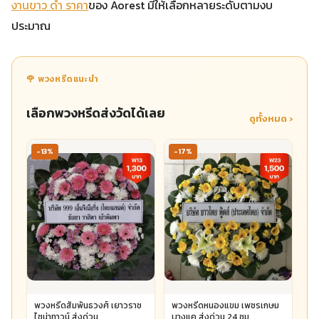
งานขาว ดํา ราคา
ของ Aorest มีให้เลือกหลายระดับตามงบ
ประมาณ
🌹 พวงหรีดแนะนำ
เลือกพวงหรีดส่งวัดได้เลย
ดูทั้งหมด ›
-13%
-17%
พวงหรีดสัมพันธวงศ์ เยาวราช
พวงหรีดหนองแขม เพชรเกษม
ไชน่าทาวน์ ส่งด่วน
บางแค ส่งด่วน 24 ชม.