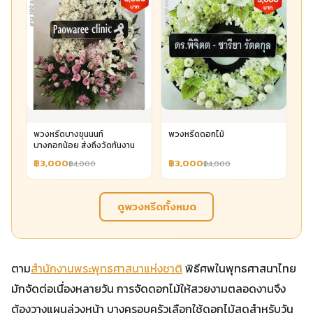
พวงหรีดบางขุนนนท์
พวงหรีดดอกไม้
บางกอกน้อย ส่งถึงวัดทันงาน
฿3,000
฿3,000
฿4,000
฿4,000
ดูพวงหรีดทั้งหมด
ตาม
สำนักงานพระพุทธศาสนาแห่งชาติ
พิธีศพในพุทธศาสนาไทย
มักจัดต่อเนื่องหลายวัน การจัดดอกไม้ให้สวยงามตลอดงานจึง
ต้องวางแผนล่วงหน้า บางครอบครัวเลือกใช้ดอกไม้สดสำหรับวัน