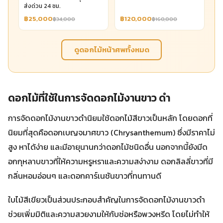
ส่งด่วน 24 ชม.
฿25,000
฿120,000
฿34,000
฿160,000
ดูดอกไม้หน้าศพทั้งหมด
ดอกไม้ที่ใช้ในการจัดดอกไม้งานขาว ดํา
การจัดดอกไม้งานขาวดำนิยมใช้ดอกไม้สีขาวเป็นหลัก โดยดอกที่
นิยมที่สุดคือดอกเบญจมาศขาว (Chrysanthemum) ซึ่งมีราคาไม่
สูง หาได้ง่าย และมีอายุนานกว่าดอกไม้ชนิดอื่น นอกจากนี้ยังมีด
อกกุหลาบขาวที่ให้ความหรูหราและความสง่างาม ดอกลิลลี่ขาวที่มี
กลิ่นหอมอ่อนๆ และดอกคาร์เนชันขาวที่ทนทานดี
ใบไม้สีเขียวเป็นส่วนประกอบสำคัญในการจัดดอกไม้งานขาวดำ
ช่วยเพิ่มมิติและความสวยงามให้กับช่อหรือพวงหรีด โดยไม่ทำให้