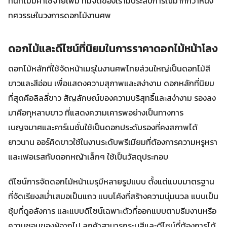
ทันทีไม่มีค่าใช้จ่ายเพิ่ม ทีมจัดของเรามีประสบการณ์มากกว่าหนึ่ง
ทศวรรษในวงการดอกไม้งานศพ
ดอกไม้และดีไซน์ที่นิยมในการราคาดอกไม้หน้าโลง
ดอกไม้หลักที่ใช้จัดหน้าเมรุในงานศพไทยส่วนใหญ่เป็นดอกไม้สี
ขาวและสีอ่อน เพื่อแสดงความสุภาพและสง่างาม ดอกหลักที่นิยม
ที่สุดคือลิลลี่ขาว สัญลักษณ์ของความบริสุทธิ์และสง่างาม รองลง
มาคือกุหลาบขาว ที่แสดงความเคารพอย่างเป็นทางการ
เบญจมาศและคาร์เนชั่นใช้เป็นดอกประดับรองที่คงสภาพได้
ยาวนาน ออร์คิดขาวใช้ในงานระดับพรีเมียมที่ต้องการความหรูหรา
และเฟอเรสกับดอกหญ้าเล็กๆ ใช้เป็นวัสดุประกอบ
ดีไซน์การจัดดอกไม้หน้าเมรุมีหลายรูปแบบ ตั้งแต่แบบมาตรฐาน
ที่จัดเรียงสม่ำเสมอเป็นแถว แบบโค้งที่สร้างความนุ่มนวล แบบเป็น
ซุ้มที่ดูอลังการ และแบบดีไซน์เฉพาะตัวที่ออกแบบตามธีมงานหรือ
ความชอบของผู้จากไป ลูกค้าสามารถระบุสีและดีไซน์ที่ต้องการได้