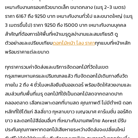
เหมาะกับงานครอบครัวขนาดเล็ก ขนาดกลาง (เมรุ 2-3 เมตร)
ราคา 6167 ถึง 9250 บาท เหมาะกับงานทั่วไป และขนาดใหญ่ (เมรุ
3 เมตรขึ้นไป) ราคา 9250 ถึง 15000 บาท เหมาะกับงานบุคคล
สำคัญที่ต้องการให้พื้นที่หน้าเมรุดูสง่างามและสมเกียรติ ดู
ตัวอย่างและเปรียบเทียบ
ดอกไม้หน้า โลง ราคา
ทุกแบบที่หน้าหลัก
พร้อมราคาแต่ละขนาด
ทุกราคารวมค่าจัดส่งและบริการจัดดอกไม้ที่วัดในเขต
กรุงเทพมหานครและปริมณฑลแล้ว ทีมจัดดอกไม้เดินทางถึงวัด
ภายใน 2 ถึง 4 ชั่วโมงหลังยืนยันออเดอร์ พร้อมจัดให้สวยงามและ
สมส่วนกับพื้นที่เมรุ ดอกไม้ที่ใช้เป็นดอกไม้สดจากตลาดปาก
คลองตลาด เลือกเฉพาะดอกที่บานสด คุณภาพดี ไม่มีตำหนิ ดอก
หลักที่ใช้ได้แก่ ลิลลี่ขาว กุหลาบขาว เบญจมาศ คาร์เนชั่น ออร์คิด
ขาว และดอกไม้สีอ่อนอื่นๆ ที่เหมาะกับงานศพไทย Aorest มีรับ
ประกันคุณภาพหากดอกไม้เสียหายระหว่างจัดส่งจะเปลี่ยนใหม่