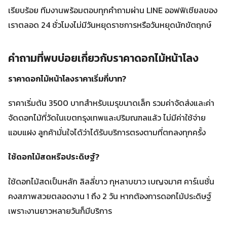
เรียบร้อย ทีมงานพร้อมตอบทุกคำถามผ่าน LINE ออฟฟิเชียลของ
เราตลอด 24 ชั่วโมงไม่มีวันหยุดราชการหรือวันหยุดนักขัตฤกษ์
คำถามที่พบบ่อยเกี่ยวกับราคาดอกไม้หน้าโลง
ราคาดอกไม้หน้าโลงราคาเริ่มกี่บาท?
ราคาเริ่มต้น 3500 บาทสำหรับเมรุขนาดเล็ก รวมค่าจัดส่งและค่า
จัดดอกไม้ที่วัดในเขตกรุงเทพและปริมณฑลแล้ว ไม่มีค่าใช้จ่าย
แอบแฝง ลูกค้ามั่นใจได้ว่าได้รับบริการตรงตามที่ตกลงทุกครั้ง
ใช้ดอกไม้สดหรือประดิษฐ์?
ใช้ดอกไม้สดเป็นหลัก ลิลลี่ขาว กุหลาบขาว เบญจมาศ คาร์เนชั่น
คงสภาพสวยตลอดงาน 1 ถึง 2 วัน หากต้องการดอกไม้ประดิษฐ์
เพราะงานยาวหลายวันก็มีบริการ