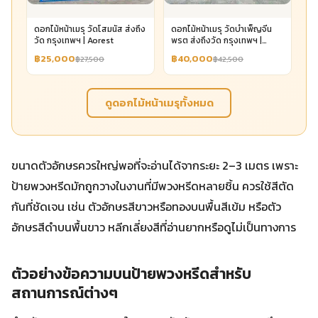
ดอกไม้หน้าเมรุ วัดโสมนัส ส่งถึง
ดอกไม้หน้าเมรุ วัดบำเพ็ญจีน
วัด กรุงเทพฯ | Aorest
พรต ส่งถึงวัด กรุงเทพฯ |
Aorest
฿25,000
฿40,000
฿27,500
฿42,500
ดูดอกไม้หน้าเมรุทั้งหมด
ขนาดตัวอักษรควรใหญ่พอที่จะอ่านได้จากระยะ 2–3 เมตร เพราะ
ป้ายพวงหรีดมักถูกวางในงานที่มีพวงหรีดหลายชิ้น ควรใช้สีตัด
กันที่ชัดเจน เช่น ตัวอักษรสีขาวหรือทองบนพื้นสีเข้ม หรือตัว
อักษรสีดำบนพื้นขาว หลีกเลี่ยงสีที่อ่านยากหรือดูไม่เป็นทางการ
ตัวอย่างข้อความบนป้ายพวงหรีดสำหรับ
สถานการณ์ต่างๆ