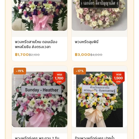
พวงหรีดสายไหม ดอนเมือง
พวงหรีดลุมพินี
พหลโยธิน ส่งตรงเวลา
฿1,700
฿3,000
฿2,100
฿4,000
-19%
-17%
พวงหรีดทุ่งครุ พระราม 2 ริม
ร้านพวงหรีดทุ่งครุ ปากน้ำ