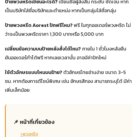
ป้ายพวงหรีดเขียนอะไรดี?
เขียนชื่อผู้ส่งสั้น กระชับ ชัดเจน หาก
เป็นบริษัทใส่ชื่อบริษัทและตำแหน่ง หากเป็นกลุ่มใส่ชื่อกลุ่ม
ป้ายพวงหรีด Aorest ปักฟรีไหม?
ฟรี ในทุกออเดอร์พวงหรีด ไม่
ว่าจะเป็นพวงหรีดราคา 1,300 บาทหรือ 5,000 บาท
เปลี่ยนข้อความบนป้ายหลังสั่งได้ไหม?
ภายใน 1 ชั่วโมงหลังยืน
ยันออเดอร์ทำได้ฟรี หากเลยเวลานั้น อาจมีค่าปักใหม่
ใช้ตัวอักษรแบบไหนบนป้าย?
ตัวอักษรไทยอ่านง่าย ขนาด 3-5
ซม. หากต้องการดีไซน์พิเศษ เช่น อักษรสีทอง สามารถระบุได้ มีค่า
เพิ่มเล็กน้อย
📌 หน้าที่เกี่ยวข้อง
›
พวงหรีด