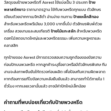
วัสดุของป้ายพวงหรีดที่ Aorest ใช้แบ่งเป็น 3 ประเภท
ป้าย
พลาสติกขาว
ราคามาตรฐาน ใช้กับพวงหรีดทุกแบบ ตัวอักษร
เขียนด้วยปากกาเมจิกสีดำ อ่านง่าย ทนทาน
ป้ายเหล็กสีทอง
สำหรับพวงหรีดพรีเมียม 3,000 บาทขึ้นไป ตัวอักษรพิมพ์ด้วย
เครื่อง สวยงามและสมเกียรติ
ป้ายไม้แกะสลัก
สำหรับพวงหรีด
ดอกไม้สดขนาดใหญ่และพวงหรีดธรรมะ เพิ่มความหรูหราและ
คลาสสิก
ทุกป้ายของ Aorest มีการตรวจสอบความถูกต้องของข้อความ
ก่อนปักบนพวงหรีด หากลูกค้าระบุชื่อยาวหรือมีตัวอักษรพิเศษ ทีม
งานจะส่งภาพยืนยันให้ตรวจก่อนผลิต เพื่อป้องกันความผิดพลาด
หากต้องการแก้ไขข้อความหลังยืนยันแล้ว สามารถทำได้ภายใน 1
ชั่วโมง หากเลยเวลานั้นแล้ว อาจมีค่าปักใหม่เล็กน้อย
คำถามที่พบบ่อยเกี่ยวกับป้ายพวงหรีด