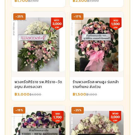
฿1,700
฿2,500
฿2,100
฿3,000
-25%
-17%
พวงหรีดศิริราช รพ.ศิริราช–วัด
ร้านพวงหรีดสะพานสูง ร่มเกล้า
อรุณ ส่งตรงเวลา
รามคำแหง ส่งด่วน
฿3,000
฿1,500
฿4,000
฿1,800
-19%
-25%