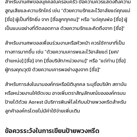
สำหรับงานศพของบุคคลในครอบครัว ข้อความควรแสดงถึงความ
สูญเสียและความรักใคร่ เช่น “ด้วยความรักและไว้อาลัยแด่คุณแม่
[ชื่อ] ผู้เป็นที่รักยิ่ง จาก [ชื่อลูกทุกคน]” หรือ “แด่คุณพ่อ [ชื่อ] ผู้
เป็นแบบอย่างที่ดีตลอดกาล ด้วยความรักและคิดถึงจาก [ชื่อ]”
สำหรับงานศพของเพื่อนร่วมงานหรือหัวหน้า ควรใช้ภาษาที่เป็น
ทางการมากขึ้น เช่น “ด้วยความเคารพและไว้อาลัยแด่ [ยศ/
ตำแหน่ง] [ชื่อ] จาก [ชื่อบริษัท/หน่วยงาน]” หรือ “แด่ท่าน [ชื่อ]
ผู้ทรงคุณวุฒิ ด้วยความเคารพอย่างสูงจาก [ชื่อ]”
สำหรับการส่งในนามองค์กรหรือนิติบุคคล ระบุชื่อบริษัท สถาบัน
หรือหน่วยงานให้ชัดเจน อาจเพิ่มตราสัญลักษณ์ขององค์กรบน
ป้ายได้ด้วย Aorest มีบริการพิมพ์โลโก้บนป้ายพวงหรีดสำหรับ
ลูกค้าองค์กรโดยไม่มีค่าใช้จ่ายเพิ่มเติม
ข้อควรระวังในการเขียนป้ายพวงหรีด