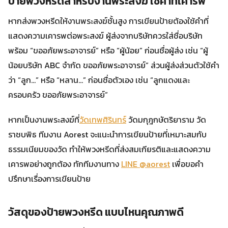
ป้ายพวงหรีดสำหรับงานพระสงฆ์ ใช้คำที่เคารพ
หากส่งพวงหรีดให้งานพระสงฆ์ชั้นสูง การเขียนป้ายต้องใช้คำที่
แสดงความเคารพต่อพระสงฆ์ ผู้ส่งจากบริษัทควรใส่ชื่อบริษัท
พร้อม “ขออภัยพระอาจารย์” หรือ “ผู้น้อย” ก่อนชื่อผู้ส่ง เช่น “ผู้
น้อยบริษัท ABC จำกัด ขออภัยพระอาจารย์” ส่วนผู้ส่งส่วนตัวใช้คำ
ว่า “ลูก…” หรือ “หลาน…” ก่อนชื่อตัวเอง เช่น “ลูกแดงและ
ครอบครัว ขออภัยพระอาจารย์”
หากเป็นงานพระสงฆ์ที่
วัดเทพศิรินทร์
วัดมกุฎกษัตริยาราม วัด
ราชบพิธ ทีมงาน Aorest จะแนะนำการเขียนป้ายที่เหมาะสมกับ
ธรรมเนียมของวัด ทำให้พวงหรีดที่ส่งสมเกียรติและแสดงความ
เคารพอย่างถูกต้อง ทักทีมงานทาง
LINE @aorest
เพื่อขอคำ
ปรึกษาเรื่องการเขียนป้าย
วัสดุของป้ายพวงหรีด แบบไหนคุณภาพดี