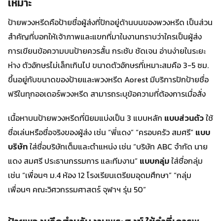
เหมาะ
ป้ายพวงหรีดคือป้ายชื่อผู้ส่งที่ปักอยู่ด้านบนของพวงหรีด เป็นส่วน
สำคัญที่บอกให้เจ้าภาพและแขกที่มาในงานทราบว่าใครเป็นผู้ส่ง
การเขียนข้อความบนป้ายควรสั้น กระชับ ชัดเจน อ่านง่ายในระยะ
ห่าง ตัวอักษรไม่เล็กเกินไป ขนาดตัวอักษรที่เหมาะสมคือ 3-5 ซม.
ขึ้นอยู่กับขนาดของป้ายและพวงหรีด Aorest มีบริการปักป้ายชื่อ
ฟรีในทุกออเดอร์พวงหรีด สามารถระบุข้อความที่ต้องการเมื่อสั่ง
เนื้อหาบนป้ายพวงหรีดที่นิยมแบ่งเป็น 3 แบบหลัก
แบบส่วนตัว
ใช้
ชื่อเล่นหรือชื่อจริงของผู้ส่ง เช่น “พี่แดง” “ครอบครัว สมศรี”
แบบ
บริษัท
ใส่ชื่อบริษัทเต็มและตำแหน่ง เช่น “บริษัท ABC จำกัด นาย
แดง สมศรี ประธานกรรมการ และทีมงาน”
แบบกลุ่ม
ใส่ชื่อกลุ่ม
เช่น “เพื่อนๆ ม.4 ห้อง 12 โรงเรียนเตรียมอุดมศึกษา” “กลุ่ม
เพื่อนๆ คณะวิศวกรรมศาสตร์ จุฬาฯ รุ่น 50”