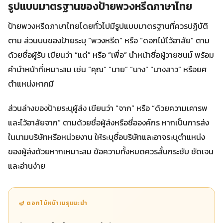
รูปแบบมาตรฐานของป้ายพวงหรีดภาษาไทย
ป้ายพวงหรีดภาษาไทยโดยทั่วไปมีรูปแบบมาตรฐานที่ควรปฏิบัติ
ตาม ส่วนบนของป้ายระบุ “พวงหรีด” หรือ “ดอกไม้ไว้อาลัย” ตาม
ด้วยชื่อผู้รับ เขียนว่า “แด่” หรือ “เพื่อ” นำหน้าชื่อผู้วายชนม์ พร้อม
คำนำหน้าที่เหมาะสม เช่น “คุณ” “นาย” “นาง” “นางสาว” หรือยศ
ตำแหน่งหากมี
ส่วนล่างของป้ายระบุผู้ส่ง เขียนว่า “จาก” หรือ “ด้วยความเคารพ
และไว้อาลัยจาก” ตามด้วยชื่อผู้ส่งหรือชื่อองค์กร หากเป็นการส่ง
ในนามบริษัทหรือหน่วยงาน ให้ระบุชื่อบริษัทและอาจระบุตำแหน่ง
ของผู้ส่งด้วยหากเหมาะสม ข้อความทั้งหมดควรสั้นกระชับ ชัดเจน
และอ่านง่าย
🪔 ดอกไม้หน้าเมรุแนะนำ