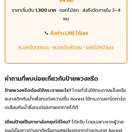
24 ชม
ราคาเริ่มต้น
1,300 บาท
· ดอกไม้สด · ส่งถึงวัดภายใน 3–4
ชม
📞
สั่งผ่าน LINE ได้เลย
พวงหรีดทุกแบบ
·
พวงหรีดพัดลม
·
ดอกไม้หน้าเมรุ
คำถามที่พบบ่อยเกี่ยวกับป้ายพวงหรีด
ป้ายพวงหรีดต้องใช้กระดาษอะไร?
โดยทั่วไปใช้กระดาษแข็งหรือ
พลาสติกกันน้ำเพื่อทนต่อความชื้น Aorest ใช้กระดาษอาร์ตการ์ด
เคลือบกันน้ำซึ่งทนต่อสภาพอากาศได้ดี
เขียนป้ายเป็นภาษาอังกฤษได้ไหม?
ได้ครับ โดยเฉพาะหากผู้วาย
ชนม์เป็นชาวต่างชาติหรืองานศพมีแขกจากต่างประเทศ Aorest