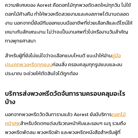
ความพิเศษของ Aorest คือดอกไม้ทุกพวงตัดสดใหม่ทุกวัน ไม่ใช้
ดอกไม้ค้างคืน ทำให้พวงหรีดสวยงามและคงสภาพได้นานตลอด
งาน นอกจากนี้ยังมีทีมออกแบบมืออาชีพที่ช่วยเลือกสีและดีไซน์ให้
เหมาะกับลักษณะงาน ไม่ว่าจะเป็นงานศพทั่วไปหรืองานวันสำคัญ
ทางพุทธศาสนา
สำหรับผู้ที่ยังไม่แน่ใจว่าจะเลือกแบบไหนดี แนะนำให้อ่าน
คู่มือ
ประเภทพวงหรีดทุกแบบ
ก่อนสั่ง ครอบคลุมทุกรูปแบบและงบ
ประมาณ จะช่วยให้ตัดสินใจได้ถูกต้อง
บริการส่งพวงหรีดวัดจันทารามครอบคลุมอะไร
บ้าง
นอกจากพวงหรีดวัดจันทารามแล้ว Aorest ยังมีบริการ
ดอกไม้
หน้าศพ
สำหรับจัดตกแต่งบริเวณหน้าหีบและรอบๆ เมรุ รวมถึง
พวงหรีดพัดลม พวงหรีดผ้า และพวงหรีดหนังสือสำหรับผู้ที่