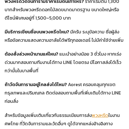
พวงหรีดวัดจันทารามราคาเริ่มต้นเท่าไหร่?
ราคาเริ่มต้น 1,300
บาทสำหรับพวงหรีดดอกไม้สดขนาดมาตรฐาน ขนาดใหญ่หรือ
ดีไซน์พิเศษอยู่ที่ 1,500–5,000 บาท
มีบริการเขียนชื่อบนพวงหรีดไหม?
มีครับ ระบุข้อความ ชื่อผู้ส่ง
หรือข้อความแสดงความอาลัยได้ฟรีทุกออเดอร์ ไม่มีค่าใช้จ่ายเพิ่ม
ต้องสั่งล่วงหน้านานแค่ไหน?
แนะนำอย่างน้อย 3 ชั่วโมง หากเร่ง
ด่วนมากสอบถามทีมงานได้ทาง LINE โดยตรง มีโอกาสส่งได้เร็ว
กว่านั้นในบางพื้นที่
ถ้าวัดจันทารามอยู่ไกลส่งได้ไหม?
Aorest ครอบคลุมทุกเขต
กรุงเทพและปริมณฑล ติดต่อสอบถามพื้นที่เพิ่มเติมได้ทาง LINE
ก่อนสั่ง
สำหรับข้อมูลเพิ่มเติมเกี่ยวกับธรรมเนียมการส่ง
พวงหรีด
ในงาน
ศพไทย ที่วัดจันทารามและวัดอื่นๆ ดูได้จากแหล่งอ้างอิงทาง