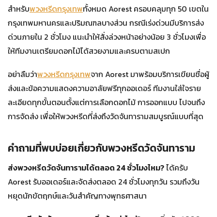
สำหรับ
พวงหรีดกรุงเทพ
ทั้งหมด Aorest ครอบคลุมทุก 50 เขตใน
กรุงเทพมหานครและปริมณฑลบางส่วน กรณีเร่งด่วนมีบริการส่ง
ด่วนภายใน 2 ชั่วโมง แนะนำให้สั่งล่วงหน้าอย่างน้อย 3 ชั่วโมงเพื่อ
ให้ทีมงานเตรียมดอกไม้ได้สวยงามและครบตามสเปก
อย่าลืมว่า
พวงหรีดกรุงเทพ
จาก Aorest มาพร้อมบริการเขียนชื่อผู้
ส่งและข้อความแสดงความอาลัยฟรีทุกออเดอร์ ทีมงานใส่ใจราย
ละเอียดทุกขั้นตอนตั้งแต่การเลือกดอกไม้ การออกแบบ ไปจนถึง
การจัดส่ง เพื่อให้พวงหรีดที่ส่งถึงวัดจันทารามสมบูรณ์แบบที่สุด
คำถามที่พบบ่อยเกี่ยวกับพวงหรีดวัดจันทาราม
ส่งพวงหรีดวัดจันทารามได้ตลอด 24 ชั่วโมงไหม?
ได้ครับ
Aorest รับออเดอร์และจัดส่งตลอด 24 ชั่วโมงทุกวัน รวมถึงวัน
หยุดนักขัตฤกษ์และวันสำคัญทางพุทธศาสนา