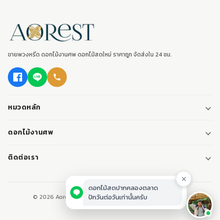
ขายพวงหรีด ดอกไม้งานศพ ดอกไม้สดใหม่ ราคาถูก จัดส่งใน 24 ชม.
หมวดหลัก
พวงหรีด
ดอกไม้งานศพ
พวงหรีดพัดลม
ดอกไม้หน้าศพ
ติดต่อเรา
พวงหรีดมาลา
ดอกไม้หน้าเมรุ
095-0796187
พวงหรีดผ้า
ดอกไม้หน้าหีบศพ
LINE: @aorest
หรีดหนังสือ
© 2026 Aorest. ขายพวงหรีด ดอกไม้งานศพ ปากคลองตลาด.
สินค้าทั้งหมด
ปากคลองตลาด เขตพระนคร กทม.
เปิดทุกวัน 08:00-23:00