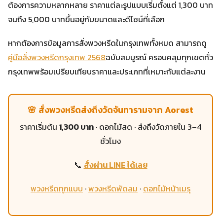
ต้องการความหลากหลาย ราคาแต่ละรูปแบบเริ่มตั้งแต่ 1,300 บาท
จนถึง 5,000 บาทขึ้นอยู่กับขนาดและดีไซน์ที่เลือก
หากต้องการข้อมูลการสั่งพวงหรีดในกรุงเทพทั้งหมด สามารถดู
คู่มือสั่งพวงหรีดกรุงเทพ 2568
ฉบับสมบูรณ์ ครอบคลุมทุกเขตทั่ว
กรุงเทพพร้อมเปรียบเทียบราคาและประเภทที่เหมาะกับแต่ละงาน
🌸 สั่งพวงหรีดส่งถึงวัดจันทารามจาก Aorest
ราคาเริ่มต้น
1,300 บาท
· ดอกไม้สด · ส่งถึงวัดภายใน 3–4
ชั่วโมง
📞
สั่งผ่าน LINE ได้เลย
พวงหรีดทุกแบบ
·
พวงหรีดพัดลม
·
ดอกไม้หน้าเมรุ