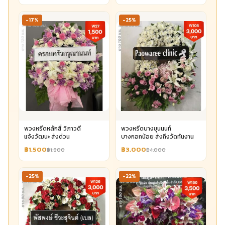
-17%
-25%
พวงหรีดหลักสี่ วิภาวดี
พวงหรีดบางขุนนนท์
แจ้งวัฒนะ ส่งด่วน
บางกอกน้อย ส่งถึงวัดทันงาน
฿1,500
฿3,000
฿1,800
฿4,000
-25%
-22%