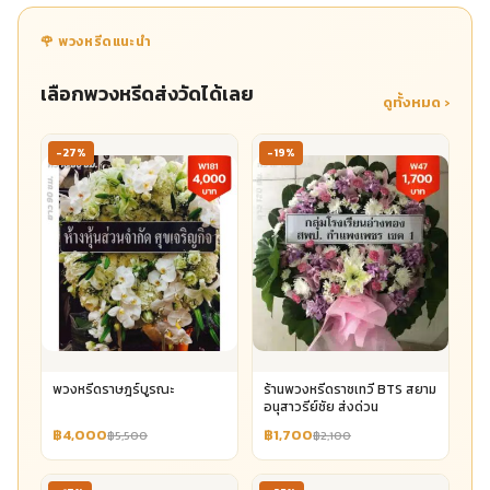
🌹 พวงหรีดแนะนำ
เลือกพวงหรีดส่งวัดได้เลย
ดูทั้งหมด ›
-27%
-19%
พวงหรีดราษฎร์บูรณะ
ร้านพวงหรีดราชเทวี BTS สยาม
อนุสาวรีย์ชัย ส่งด่วน
฿4,000
฿1,700
฿5,500
฿2,100