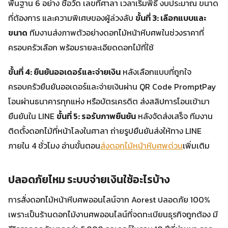
พื้นฐาน 6 อย่าง ชื่อวัด เลขที่ศาลา เวลาเริ่มพิธี งบประมาณ ขนาด
ที่ต้องการ และความพิเศษของผู้ล่วงลับ
ขั้นที่ 3: เลือกแบบและ
ขนาด
ทีมงานส่งภาพตัวอย่างดอกไม้หน้าหีบศพในช่วงราคาที่
ครอบครัวเลือก พร้อมรายละเอียดดอกไม้ที่ใช้
ขั้นที่ 4: ยืนยันออเดอร์และจ่ายเงิน
หลังเลือกแบบที่ถูกใจ
ครอบครัวยืนยันออเดอร์และจ่ายเงินผ่าน QR Code PromptPay
โอนผ่านธนาคารทุกแห่ง หรือบัตรเครดิต ส่งสลิปการโอนเข้ามา
ยืนยันใน LINE
ขั้นที่ 5: รอรับภาพยืนยัน
หลังจัดส่งเสร็จ ทีมงาน
ติดตั้งดอกไม้ที่หน้าโลงในศาลา ถ่ายรูปยืนยันส่งให้ทาง LINE
ภายใน 4 ชั่วโมง อ่านขั้นตอน
ส่งดอกไม้หน้าหีบศพด่วน
เพิ่มเติม
ปลอดภัยไหม ระบบจ่ายเงินใช้อะไรบ้าง
การสั่งดอกไม้หน้าหีบศพออนไลน์จาก Aorest ปลอดภัย 100%
เพราะเป็นร้านดอกไม้งานศพออนไลน์ที่จดทะเบียนธุรกิจถูกต้อง มี