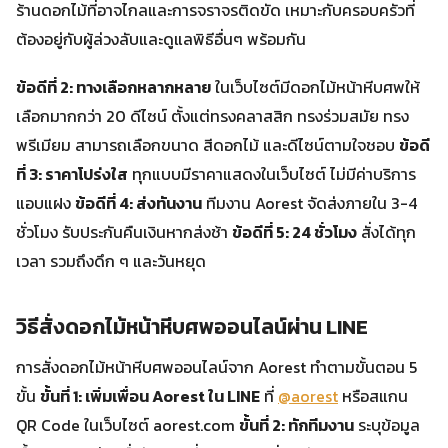
ร้านดอกไม้ที่อาจไกลและการจราจรติดขัด เหมาะกับครอบครัวที่
ต้องอยู่กับผู้ล่วงลับและดูแลพิธีอื่นๆ พร้อมกัน
ข้อดีที่ 2: ทางเลือกหลากหลาย
ในเว็บไซต์มีดอกไม้หน้าหีบศพให้
เลือกมากกว่า 20 ดีไซน์ ตั้งแต่ทรงคลาสสิก ทรงร่วมสมัย ทรง
พรีเมียม สามารถเลือกขนาด สีดอกไม้ และดีไซน์ตามใจชอบ
ข้อดี
ที่ 3: ราคาโปร่งใส
ทุกแบบมีราคาแสดงในเว็บไซต์ ไม่มีค่าบริการ
แอบแฝง
ข้อดีที่ 4: ส่งทันงาน
ทีมงาน Aorest จัดส่งภายใน 3-4
ชั่วโมง รับประกันคืนเงินหากส่งช้า
ข้อดีที่ 5: 24 ชั่วโมง
สั่งได้ทุก
เวลา รวมถึงดึก ๆ และวันหยุด
วิธีสั่งดอกไม้หน้าหีบศพออนไลน์ผ่าน LINE
การสั่งดอกไม้หน้าหีบศพออนไลน์จาก Aorest ทำตามขั้นตอน 5
ขั้น
ขั้นที่ 1: เพิ่มเพื่อน Aorest ใน LINE
ที่
@aorest
หรือสแกน
QR Code ในเว็บไซต์ aorest.com
ขั้นที่ 2: ทักทีมงาน
ระบุข้อมูล