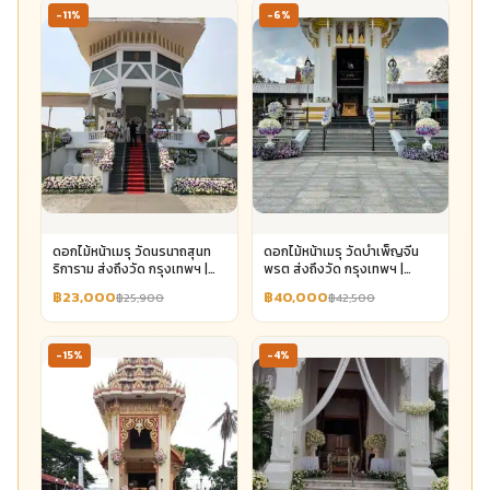
-11%
-6%
ดอกไม้หน้าเมรุ วัดนรนาถสุนท
ดอกไม้หน้าเมรุ วัดบำเพ็ญจีน
ริการาม ส่งถึงวัด กรุงเทพฯ |
พรต ส่งถึงวัด กรุงเทพฯ |
Aorest
Aorest
฿23,000
฿40,000
฿25,900
฿42,500
-15%
-4%