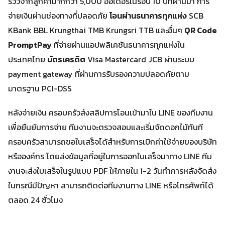
รีวิวจากลูกค้ามากกว่า 5,000 ออเดอร์ในรอบ 10 ปีที่ผ่านมา การ
จ่ายเงินผ่านช่องทางที่ปลอดภัย
โอนผ่านธนาคารทุกแห่ง
SCB
KBank BBL Krungthai TMB Krungsri TTB และอื่นๆ
QR Code
PromptPay
ที่จ่ายผ่านแอปพลิเคชันธนาคารทุกแห่งใน
ประเทศไทย
บัตรเครดิต
Visa Mastercard JCB ผ่านระบบ
payment gateway ที่ผ่านการรับรองความปลอดภัยตาม
มาตรฐาน PCI-DSS
หลังจ่ายเงิน ครอบครัวส่งสลิปการโอนเข้ามาใน LINE ของทีมงาน
เพื่อยืนยันการจ่าย ทีมงานจะตรวจสอบและเริ่มจัดดอกไม้ทันที
ครอบครัวสามารถขอใบเสร็จได้สำหรับการเบิกค่าใช้จ่ายของบริษัท
หรือองค์กร โดยส่งข้อมูลที่อยู่ในการออกใบเสร็จมาทาง LINE ทีม
งานจะส่งใบเสร็จในรูปแบบ PDF ให้ภายใน 1-2 วันทำการหลังจัดส่ง
ในกรณีมีปัญหา สามารถติดต่อทีมงานทาง LINE หรือโทรศัพท์ได้
ตลอด 24 ชั่วโมง