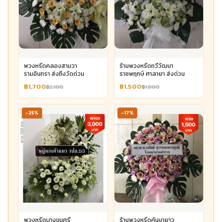
พวงหรีดคลองสามวา
ร้านพวงหรีดทวีวัฒนา
รามอินทรา ส่งถึงวัดด่วน
ราชพฤกษ์ ศาลายา ส่งด่วน
฿1,700
฿1,500
฿2,100
฿1,800
-25%
-17%
พวงหรีดบางขุนศรี
ร้านพวงหรีดคันนายาว