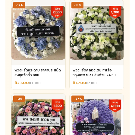
-17%
-19%
พวงหรีดกระดาษ ราคาประหยัด
พวงหรีดคลองเตย ท่าเรือ
ส่งทุกวัดทั่ว กทม.
กรุงเทพ MRT ส่งด่วน 24 ชม.
฿2,500
฿1,700
฿3,000
฿2,100
-13%
-27%