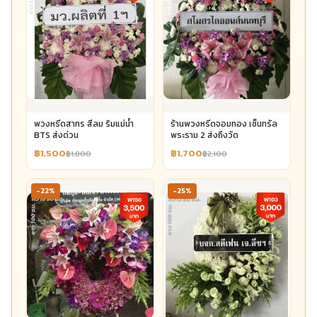
พวงหรีดสาทร สีลม ริมแม่น้ำ
ร้านพวงหรีดจอมทอง เซ็นทรัล
BTS ส่งด่วน
พระราม 2 ส่งถึงวัด
฿1,500
฿1,700
฿1,800
฿2,100
-22%
-25%