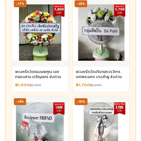
-17%
-23%
พวงหรีดวัดทองนพคุณ เขต
พวงหรีดวัดปรินายกวรวิหาร
คลองสาน เจริญนคร ส่งด่วน
เขตพระนคร บางลำพู ส่งด่วน
฿1,900
฿1,700
฿2,300
฿2,200
-14%
-10%