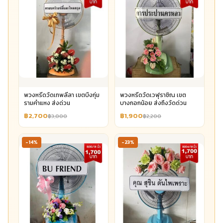
พวงหรีดวัดเทพลีลา เขตบึงกุ่ม
พวงหรีดวัดเวฬุราชิณ เขต
รามคำแหง ส่งด่วน
บางกอกน้อย ส่งถึงวัดด่วน
฿2,700
฿1,900
฿3,000
฿2,200
-14%
-23%