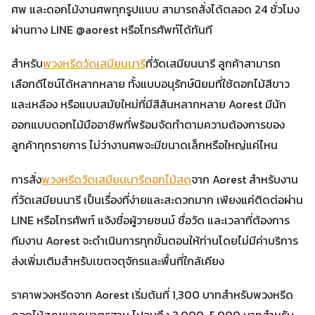
ศพ และดอกไม้งานศพทุกรูปแบบ สามารถสั่งได้ตลอด 24 ชั่วโมง
ผ่านทาง LINE @aorest หรือโทรศัพท์ได้ทันที
สำหรับ
พวงหรีดวัดเสมียนนารี
ที่วัดเสมียนนารี ลูกค้าสามารถ
เลือกดีไซน์ได้หลากหลาย ทั้งแบบอนุรักษ์นิยมที่ใช้ดอกไม้สีขาว
และเหลือง หรือแบบสมัยใหม่ที่มีสีสันหลากหลาย Aorest มีนัก
ออกแบบดอกไม้มืออาชีพที่พร้อมจัดทำตามความต้องการของ
ลูกค้าทุกรายการ ไม่ว่างานศพจะมีขนาดเล็กหรือใหญ่แค่ไหน
การสั่ง
พวงหรีดวัดเสมียนนารีดอกไม้สด
จาก Aorest สำหรับงาน
ที่วัดเสมียนนารี เป็นเรื่องที่ง่ายและสะดวกมาก เพียงแค่ติดต่อผ่าน
LINE หรือโทรศัพท์ แจ้งชื่อผู้วายชนม์ ชื่อวัด และเวลาที่ต้องการ
ทีมงาน Aorest จะดำเนินการทุกขั้นตอนให้ท่านโดยไม่มีค่าบริการ
ส่งเพิ่มเติมสำหรับเขตจตุจักรและพื้นที่ใกล้เคียง
ราคาพวงหรีดจาก Aorest เริ่มต้นที่ 1,300 บาทสำหรับพวงหรีด
ดอกไม้สดขนาดมาตรฐาน ไปจนถึง 3,000-5,000 บาทสำหรับ