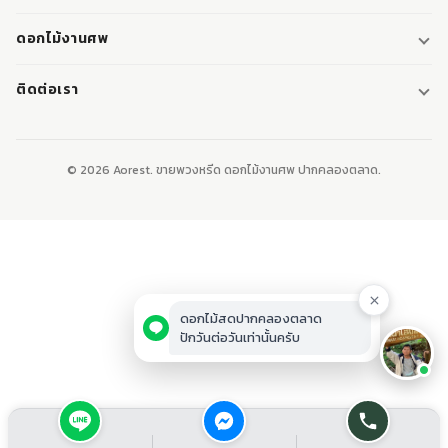
พวงหรีด
ดอกไม้งานศพ
พวงหรีดพัดลม
ดอกไม้หน้าศพ
ติดต่อเรา
พวงหรีดมาลา
ดอกไม้หน้าเมรุ
095-0796187
พวงหรีดผ้า
ดอกไม้หน้าหีบศพ
LINE: @aorest
หรีดหนังสือ
© 2026 Aorest. ขายพวงหรีด ดอกไม้งานศพ ปากคลองตลาด.
สินค้าทั้งหมด
ปากคลองตลาด เขตพระนคร กทม.
เปิดทุกวัน 08:00-23:00
ติดต่อเรา