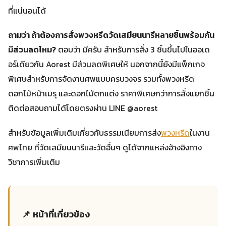
ที่แน่นอนได้
ถามว่า ถ้าต้องการสั่งพวงหรีดวัดเสมียนนารีหลายชิ้นพร้อมกัน
มีส่วนลดไหม?
ตอบว่า มีครับ สำหรับการสั่ง 3 ชิ้นขึ้นไปในออเด
อร์เดียวกัน Aorest มีส่วนลดพิเศษให้ นอกจากนี้ยังมีแพ็กเกจ
พิเศษสำหรับการจัดงานศพแบบครบวงจร รวมทั้งพวงหรีด
ดอกไม้หน้าเมรุ และดอกไม้ตกแต่ง ราคาพิเศษกว่าการสั่งแยกชิ้น
ติดต่อสอบถามได้โดยตรงผ่าน LINE @aorest
สำหรับข้อมูลเพิ่มเติมเกี่ยวกับธรรมเนียมการส่ง
พวงหรีด
ในงาน
ศพไทย ที่วัดเสมียนนารีและวัดอื่นๆ ดูได้จากแหล่งอ้างอิงทาง
วิชาการเพิ่มเติม
📌 หน้าที่เกี่ยวข้อง