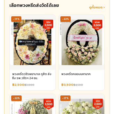
เลือกพวงหรีดส่งวัดได้เลย
ดูทั้งหมด ›
-17%
-22%
พวงหรีดวชิรพยาบาล ดุสิต ส่ง
พวงหรีดคลองมหานาค
ถึง รพ.วชิรฯ 24 ชม.
฿2,500
฿3,500
฿3,000
฿4,500
-22%
-17%