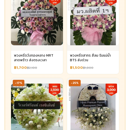
พวงหรีดวังทองหลาง MRT
พวงหรีดสาทร สีลม ริมแม่น้ำ
ลาดพร้าว ส่งตรงเวลา
BTS ส่งด่วน
฿1,700
฿1,500
฿2,100
฿1,800
-17%
-25%