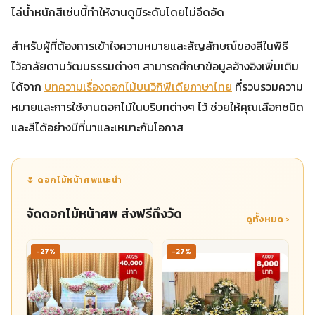
ไล่น้ำหนักสีเช่นนี้ทำให้งานดูมีระดับโดยไม่อึดอัด
สำหรับผู้ที่ต้องการเข้าใจความหมายและสัญลักษณ์ของสีในพิธี
ไว้อาลัยตามวัฒนธรรมต่างๆ สามารถศึกษาข้อมูลอ้างอิงเพิ่มเติม
ได้จาก
บทความเรื่องดอกไม้บนวิกิพีเดียภาษาไทย
ที่รวบรวมความ
หมายและการใช้งานดอกไม้ในบริบทต่างๆ ไว้ ช่วยให้คุณเลือกชนิด
และสีได้อย่างมีที่มาและเหมาะกับโอกาส
🌷 ดอกไม้หน้าศพแนะนำ
จัดดอกไม้หน้าศพ ส่งฟรีถึงวัด
ดูทั้งหมด ›
-27%
-27%