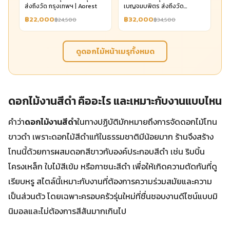
ส่งถึงวัด กรุงเทพฯ | Aorest
เบญจมบพิตร ส่งถึงวัด
กรุงเทพฯ | Aorest
฿22,000
฿32,000
฿24,500
฿34,500
ดูดอกไม้หน้าเมรุทั้งหมด
ดอกไม้งานสีดํา คืออะไร และเหมาะกับงานแบบไหน
คำว่า
ดอกไม้งานสีดํา
ในทางปฏิบัติมักหมายถึงการจัดดอกไม้โทน
ขาวดำ เพราะดอกไม้สีดำแท้ในธรรมชาติมีน้อยมาก ร้านจึงสร้าง
โทนนี้ด้วยการผสมดอกสีขาวกับองค์ประกอบสีดำ เช่น ริบบิ้น
โครงเหล็ก ใบไม้สีเข้ม หรือภาชนะสีดำ เพื่อให้เกิดความตัดกันที่ดู
เรียบหรู สไตล์นี้เหมาะกับงานที่ต้องการความร่วมสมัยและความ
เป็นส่วนตัว โดยเฉพาะครอบครัวรุ่นใหม่ที่ชื่นชอบงานดีไซน์แบบมิ
นิมอลและไม่ต้องการสีสันมากเกินไป