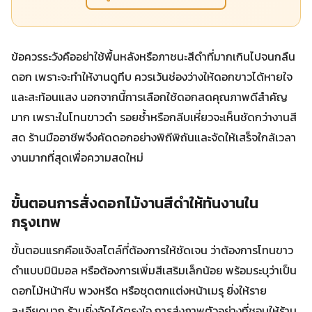
ข้อควรระวังคืออย่าใช้พื้นหลังหรือภาชนะสีดำที่มากเกินไปจนกลืน
ดอก เพราะจะทำให้งานดูทึบ ควรเว้นช่องว่างให้ดอกขาวได้หายใจ
และสะท้อนแสง นอกจากนี้การเลือกใช้ดอกสดคุณภาพดีสำคัญ
มาก เพราะในโทนขาวดำ รอยช้ำหรือกลีบเหี่ยวจะเห็นชัดกว่างานสี
สด ร้านมืออาชีพจึงคัดดอกอย่างพิถีพิถันและจัดให้เสร็จใกล้เวลา
งานมากที่สุดเพื่อความสดใหม่
ขั้นตอนการสั่งดอกไม้งานสีดําให้ทันงานใน
กรุงเทพ
ขั้นตอนแรกคือแจ้งสไตล์ที่ต้องการให้ชัดเจน ว่าต้องการโทนขาว
ดำแบบมินิมอล หรือต้องการเพิ่มสีเสริมเล็กน้อย พร้อมระบุว่าเป็น
ดอกไม้หน้าหีบ พวงหรีด หรือชุดตกแต่งหน้าเมรุ ยิ่งให้ราย
ละเอียดมาก ร้านยิ่งจัดได้ตรงใจ การส่งภาพตัวอย่างที่ชอบให้ร้าน