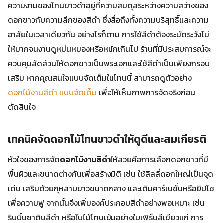
ความงามของโทนขาวดำอยู่ที่ความสมดุลระหว่างความสว่างของ
ดอกขาวกับความลึกของสีดำ ซึ่งสื่อถึงทั้งความบริสุทธิ์และความ
อาลัยในเวลาเดียวกัน อย่างไรก็ตาม การใช้สีดำต้องระมัดระวังไม่
ให้มากจนงานดูหม่นหมองหรือหนักเกินไป ร้านที่มีประสบการณ์จะ
ควบคุมสัดส่วนให้ดอกขาวเป็นพระเอกและใช้สีดำเป็นเพียงกรอบ
เสริม หากคุณสนใจแบบจัดเต็มในโทนนี้ สามารถดูตัวอย่าง
ดอกไม้งานสีดํา แบบจัดเต็ม
เพื่อให้เห็นภาพการจัดจริงก่อน
ตัดสินใจ
เทคนิคจัดดอกไม้โทนขาวดำให้ดูดีและสมเกียรติ
หัวใจของการจัด
ดอกไม้งานสีดํา
ให้สวยคือการเลือกดอกขาวที่มี
พื้นผิวและขนาดต่างกันเพื่อสร้างมิติ เช่น ใช้ลิลลี่ดอกใหญ่เป็นจุด
เด่น เสริมด้วยกุหลาบขาวขนาดกลาง และเติมคาร์เนชั่นหรือยิปโซ
เพื่อความฟู จากนั้นจึงเพิ่มองค์ประกอบสีดำอย่างพอเหมาะ เช่น
ริบบิ้นซาตินสีดำ หรือใบไม้โทนเข้มอย่างใบเฟิร์นสีเขียวแก่ การ