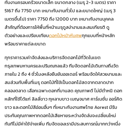
กับงานครอบครัวขนาดเล็ก ขนาดกลาง (เมรุ 2-3 เมตร) ราคา
5167 ถึง 7750 บาท เหมาะกับงานทั่วไป และขนาดใหญ่ (เมรุ 3
เมตรขึ้นไป) ราคา 7750 ถึง 12000 บาท เหมาะกับงานบุคคล
สำคัญที่ต้องการให้พื้นที่หน้าเมรุดูสง่างามและสมเกียรติ ดู
ตัวอย่างและเปรียบเทียบ
ดอกไม้หน้าหีบศพ
ทุกแบบที่หน้าหลัก
พร้อมราคาแต่ละขนาด
ทุกราคารวมค่าจัดส่งและบริการจัดดอกไม้ที่วัดในเขต
กรุงเทพมหานครและปริมณฑลแล้ว ทีมจัดดอกไม้เดินทางถึงวัด
ภายใน 2 ถึง 4 ชั่วโมงหลังยืนยันออเดอร์ พร้อมจัดให้สวยงามและ
สมส่วนกับพื้นที่เมรุ ดอกไม้ที่ใช้เป็นดอกไม้สดจากตลาดปาก
คลองตลาด เลือกเฉพาะดอกที่บานสด คุณภาพดี ไม่มีตำหนิ ดอก
หลักที่ใช้ได้แก่ ลิลลี่ขาว กุหลาบขาว เบญจมาศ คาร์เนชั่น ออร์คิด
ขาว และดอกไม้สีอ่อนอื่นๆ ที่เหมาะกับงานศพไทย Aorest มีรับ
ประกันคุณภาพหากดอกไม้เสียหายระหว่างจัดส่งจะเปลี่ยนใหม่
ทันทีไม่มีค่าใช้จ่ายเพิ่ม ทีมจัดของเรามีประสบการณ์มากกว่าหนึ่ง