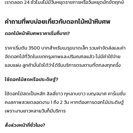
เราตลอด 24 ชั่วโมงไม่มีวันหยุดราชการหรือวันหยุดนักขัตฤกษ์
คำถามที่พบบ่อยเกี่ยวกับดอกไม้หน้าหีบศพ
ดอกไม้หน้าหีบศพราคาเริ่มกี่บาท?
ราคาเริ่มต้น 3500 บาทสำหรับเมรุขนาดเล็ก รวมค่าจัดส่งและค่า
จัดดอกไม้ที่วัดในเขตกรุงเทพและปริมณฑลแล้ว ไม่มีค่าใช้จ่าย
แอบแฝง ลูกค้ามั่นใจได้ว่าได้รับบริการตรงตามที่ตกลงทุกครั้ง
ใช้ดอกไม้สดหรือประดิษฐ์?
ใช้ดอกไม้สดเป็นหลัก ลิลลี่ขาว กุหลาบขาว เบญจมาศ คาร์เนชั่น
คงสภาพสวยตลอดงาน 1 ถึง 2 วัน หากต้องการดอกไม้ประดิษฐ์
เพราะงานยาวหลายวันก็มีบริการ
สั่งล่วงหน้ากี่ชั่วโมง?