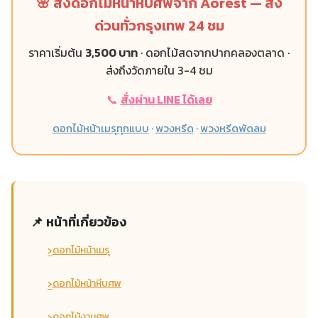
🌸 สั่งดอกไม้หน้าหีบศพจาก Aorest — ส่ง
ด่วนทั่วกรุงเทพ 24 ชม
ราคาเริ่มต้น
3,500 บาท
· ดอกไม้สดจากปากคลองตลาด ·
ส่งถึงวัดภายใน 3-4 ชม
📞
สั่งผ่าน LINE ได้เลย
ดอกไม้หน้าเมรุทุกแบบ
·
พวงหรีด
·
พวงหรีดพัดลม
📌 หน้าที่เกี่ยวข้อง
›
ดอกไม้หน้าเมรุ
›
ดอกไม้หน้าหีบศพ
›
ดอกไม้งานศพ