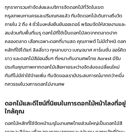
ทุกราคารวมค่าจัดส่งและบริการจัดดอกไม้ที่วัดในเขต
กรุงเทพมหานครและปริมณฑลแล้ว ทีมจัดดอกไม้เดินทางถึงวัด
ภายใน 2 ถึง 4 ชั่วโมงหลังยืนยันออเดอร์ พร้อมจัดให้สวยงามและ
สมส่วนกับพื้นที่เมรุ ดอกไม้ที่ใช้เป็นดอกไม้สดจากตลาดปาก
คลองตลาด เลือกเฉพาะดอกที่บานสด คุณภาพดี ไม่มีตำหนิ ดอก
หลักที่ใช้ได้แก่ ลิลลี่ขาว กุหลาบขาว เบญจมาศ คาร์เนชั่น ออร์คิด
ขาว และดอกไม้สีอ่อนอื่นๆ ที่เหมาะกับงานศพไทย Aorest มีรับ
ประกันคุณภาพหากดอกไม้เสียหายระหว่างจัดส่งจะเปลี่ยนใหม่
ทันทีไม่มีค่าใช้จ่ายเพิ่ม ทีมจัดของเรามีประสบการณ์มากกว่าหนึ่ง
ทศวรรษในวงการดอกไม้งานศพ
ดอกไม้และดีไซน์ที่นิยมในการดอกไม้หน้าโลงที่อยู่
ใกล้คุณ
ดอกไม้หลักที่ใช้จัดหน้าเมรุในงานศพไทยส่วนใหญ่เป็นดอกไม้สี
ขาวและสีอ่อน เพื่อแสดงความสุภาพและสง่างาม ดอกหลักที่นิยม