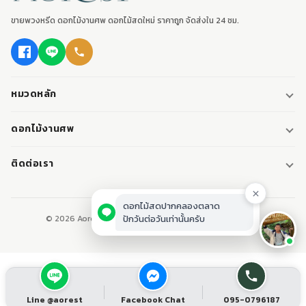
ขายพวงหรีด ดอกไม้งานศพ ดอกไม้สดใหม่ ราคาถูก จัดส่งใน 24 ชม.
หมวดหลัก
พวงหรีด
ดอกไม้งานศพ
พวงหรีดพัดลม
ดอกไม้หน้าศพ
ติดต่อเรา
พวงหรีดมาลา
ดอกไม้หน้าเมรุ
095-0796187
พวงหรีดผ้า
ดอกไม้หน้าหีบศพ
LINE: @aorest
ดอกไม้สดปากคลองตลาด
หรีดหนังสือ
© 2026 Aorest. ขายพวงหรีด ดอกไม้งานศพ ปากคลองตลาด.
ปักวันต่อวันเท่านั้นครับ
สินค้าทั้งหมด
ปากคลองตลาด เขตพระนคร กทม.
เปิดทุกวัน 08:00-23:00
ติดต่อเรา
Line @aorest
Facebook Chat
095-0796187