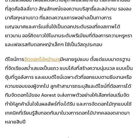
ที่สุดคือลิลลี่ขาว สัญลักษณ์ของความบริสุทธิ์และสง่างาม รองลง
มาคือกุหลาบขาว ที่แสดงความเคารพอย่างเป็นทางการ
เบญจมาศและคาร์เนชั่นใช้เป็นดอกประดับรองที่คงสภาพได้
ยาวนาน ออร์คิดขาวใช้ในงานระดับพรีเมียมที่ต้องการความหรูหรา
และเฟอเรสกับดอกหญ้าเล็กๆ ใช้เป็นวัสดุประกอบ
ดีไซน์การ
จัดดอกไม้หน้าเมรุ
มีหลายรูปแบบ ตั้งแต่แบบมาตรฐาน
ที่จัดเรียงสม่ำเสมอเป็นแถว แบบโค้งที่สร้างความนุ่มนวล แบบเป็น
ซุ้มที่ดูอลังการ และแบบดีไซน์เฉพาะตัวที่ออกแบบตามธีมงานหรือ
ความชอบของผู้จากไป ลูกค้าสามารถระบุสีและดีไซน์ที่ต้องการได้
ทีมจัดดอกไม้ของ Aorest จะส่งภาพตัวอย่างให้เลือกก่อนเริ่มจัด
ทำให้ลูกค้ามั่นใจในผลลัพธ์ที่จะได้รับ และการจัดดอกไม้ทุกแบบใช้
เทคนิคที่เรียนรู้สืบทอดกันมาในวงการดอกไม้ปากคลองตลาดมา
หลายสิบปี