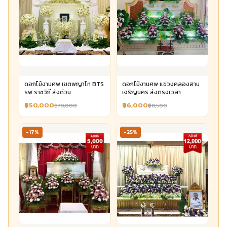
ดอกไม้งานศพ เขตพญาไท BTS
ดอกไม้งานศพ แขวงคลองสาน
รพ.ราชวิถี ส่งด่วน
เจริญนคร ส่งตรงเวลา
฿50,000
฿6,000
฿70,000
฿8,500
-17%
-25%