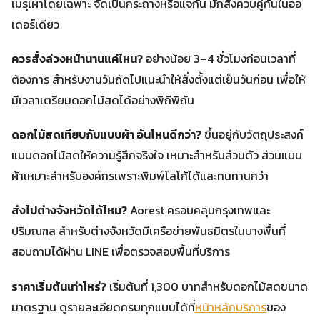
เมรุเผาโดยเฉพาะ จัดเป็นกระถางหรือแจกัน มักสั่งควบคู่กันในออ
เดอร์เดียว
ควรสั่งล่วงหน้านานแค่ไหน?
อย่างน้อย 3–4 ชั่วโมงก่อนเวลาที่
ต้องการ สำหรับงานวันถัดไปแนะนำให้สั่งตั้งแต่เย็นวันก่อน เพื่อให้
มีเวลาเตรียมดอกไม้สดได้อย่างพิถีพิถัน
ดอกไม้สดเทียบกับแบบผ้า อันไหนดีกว่า?
ขึ้นอยู่กับวัตถุประสงค์
แบบดอกไม้สดให้ความรู้สึกจริงใจ เหมาะสำหรับส่วนตัว ส่วนแบบ
ผ้าเหมาะสำหรับองค์กรเพราะพิมพ์โลโก้ได้และทนทานกว่า
ส่งไปต่างจังหวัดได้ไหม?
Aorest ครอบคลุมกรุงเทพและ
ปริมณฑล สำหรับต่างจังหวัดมีเครือข่ายพันธมิตรในบางพื้นที่
สอบถามได้ผ่าน LINE เพื่อตรวจสอบพื้นที่บริการ
ราคาเริ่มต้นเท่าไหร่?
เริ่มต้นที่ 1,300 บาทสำหรับดอกไม้สดขนาด
มาตรฐาน ดูรายละเอียดครบทุกแบบได้ที่
หน้าหลักบริการ
ของ