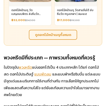
ดอกไม้หน้าเมรุ วัด
ดอกไม้หน้าเมรุ วัดสามจีนใต้ ส่ง
เบญจมบพิตร ส่งถึงวัด
ถึงวัด กรุงเทพฯ | Aorest
กรุงเทพฯ | Aorest
฿32,000
฿17,000
฿34,500
฿19,500
ดูดอกไม้หน้าเมรุทั้งหมด
พวงหรีดมีกี่ประเภท — ภาพรวมทั้งหมดที่ควรรู้
ในปัจจุบัน
พวงหรีด
แบ่งออกได้เป็น 4 ประเภทหลัก ได้แก่ ดอกไม้
สด ดอกไม้ประดิษฐ์
แบบพัดลม
และแบบผ้าหรือริบบิ้น แต่ละแบบ
มีจุดเด่นและบริบทการใช้งานที่ต่างกัน การเลือกให้ถูกประเภทไม่
เพียงแสดงถึงความใส่ใจ แต่ยังสะท้อนความเข้าใจในมารยาทงาน
ศพไทยด้วย