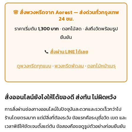
🌸 สั่งพวงหรีดจาก Aorest — ส่งด่วนทั่วกรุงเทพ
24 ชม.
ราคาเริ่มต้น
1,300 บาท
· ดอกไม้สด · ส่งถึงวัดพร้อมรูป
ยืนยัน
📞
สั่งผ่าน LINE ได้เลย
ดูพวงหรีดทุกแบบ
·
พวงหรีดพัดลม
·
ดอกไม้หน้าเมรุ
สั่งออนไลน์ยังไงให้ได้ของดี ส่งทัน ไม่ผิดหวัง
การสั่งผ่านช่องทางออนไลน์ในปัจจุบันสะดวกและรวดเร็วกว่าไป
ร้านโดยตรงมาก แต่มีสิ่งที่ต้องระวัง ข้อแรกคือระบุชื่อวัด เขต และ
เวลาพิธีให้ชัดเจนตั้งแต่ต้น ข้อสองคือขอดูรูปตัวอย่างก่อนยืนยัน