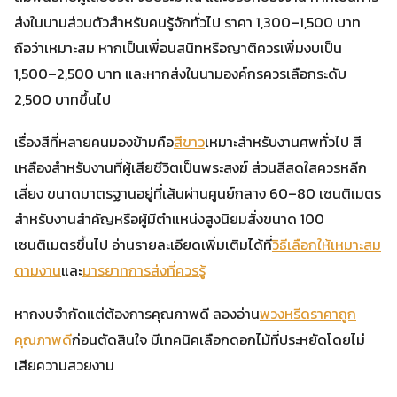
ส่งในนามส่วนตัวสำหรับคนรู้จักทั่วไป ราคา 1,300–1,500 บาท
ถือว่าเหมาะสม หากเป็นเพื่อนสนิทหรือญาติควรเพิ่มงบเป็น
1,500–2,500 บาท และหากส่งในนามองค์กรควรเลือกระดับ
2,500 บาทขึ้นไป
เรื่องสีที่หลายคนมองข้ามคือ
สีขาว
เหมาะสำหรับงานศพทั่วไป สี
เหลืองสำหรับงานที่ผู้เสียชีวิตเป็นพระสงฆ์ ส่วนสีสดใสควรหลีก
เลี่ยง ขนาดมาตรฐานอยู่ที่เส้นผ่านศูนย์กลาง 60–80 เซนติเมตร
สำหรับงานสำคัญหรือผู้มีตำแหน่งสูงนิยมสั่งขนาด 100
เซนติเมตรขึ้นไป อ่านรายละเอียดเพิ่มเติมได้ที่
วิธีเลือกให้เหมาะสม
ตามงาน
และ
มารยาทการส่งที่ควรรู้
หากงบจำกัดแต่ต้องการคุณภาพดี ลองอ่าน
พวงหรีดราคาถูก
คุณภาพดี
ก่อนตัดสินใจ มีเทคนิคเลือกดอกไม้ที่ประหยัดโดยไม่
เสียความสวยงาม