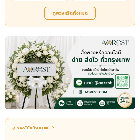
ดูพวงหรีดทั้งหมด
🪔 ดอกไม้หน้าเมรุแนะนำ