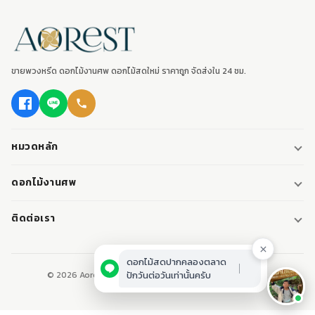
หมวดหลัก
พวงหรีด
ดอกไม้งานศพ
พวงหรีดพัดลม
ดอกไม้หน้าศพ
ติดต่อเรา
พวงหรีดมาลา
ดอกไม้หน้าเมรุ
095-0796187
พวงหรีดผ้า
ดอกไม้หน้าหีบศพ
LINE: @aorest
หรีดหนังสือ
© 2026 Aorest. ขายพวงหรีด ดอกไม้งานศพ ปากคลองตลาด.
สินค้าทั้งหมด
ปากคลองตลาด เขตพระนคร กทม.
เปิดทุกวัน 08:00-23:00
ติดต่อเรา
ดอกไม้สดปากคลองตลาด
ปักวันต่อวันเท่านั้นครับ