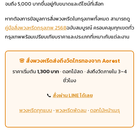
จนถึง 5,000 บาทขึ้นอยู่กับขนาดและดีไซน์ที่เลือก
หากต้องการข้อมูลการสั่งพวงหรีดในกรุงเทพทั้งหมด สามารถดู
คู่มือสั่งพวงหรีดกรุงเทพ 2568
ฉบับสมบูรณ์ ครอบคลุมทุกเขตทั่ว
กรุงเทพพร้อมเปรียบเทียบราคาและประเภทที่เหมาะกับแต่ละงาน
🌸 สั่งพวงหรีดส่งถึงวัดไทรทองจาก Aorest
ราคาเริ่มต้น
1,300 บาท
· ดอกไม้สด · ส่งถึงวัดภายใน 3–4
ชั่วโมง
📞
สั่งผ่าน LINE ได้เลย
พวงหรีดทุกแบบ
·
พวงหรีดพัดลม
·
ดอกไม้หน้าเมรุ