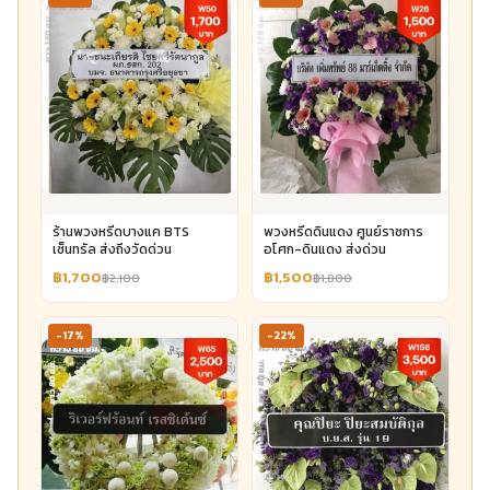
ร้านพวงหรีดบางแค BTS
พวงหรีดดินแดง ศูนย์ราชการ
เซ็นทรัล ส่งถึงวัดด่วน
อโศก-ดินแดง ส่งด่วน
฿1,700
฿1,500
฿2,100
฿1,800
-17%
-22%