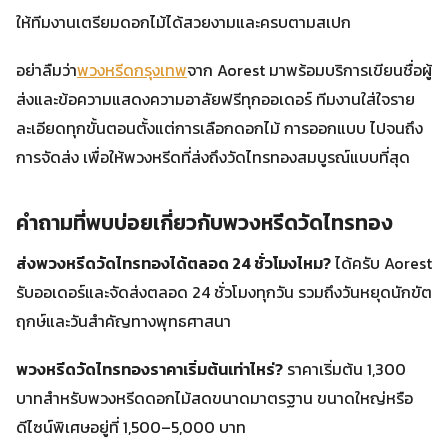
ให้ทีมงานเตรียมดอกไม้ได้สวยงามและครบตามสเปก
อย่าลืมว่า
พวงหรีดกรุงเทพ
จาก Aorest มาพร้อมบริการเขียนชื่อผู้
ส่งและข้อความแสดงความอาลัยฟรีทุกออเดอร์ ทีมงานใส่ใจราย
ละเอียดทุกขั้นตอนตั้งแต่การเลือกดอกไม้ การออกแบบ ไปจนถึง
การจัดส่ง เพื่อให้พวงหรีดที่ส่งถึงวัดไทรทองสมบูรณ์แบบที่สุด
คำถามที่พบบ่อยเกี่ยวกับพวงหรีดวัดไทรทอง
ส่งพวงหรีดวัดไทรทองได้ตลอด 24 ชั่วโมงไหม?
ได้ครับ Aorest
รับออเดอร์และจัดส่งตลอด 24 ชั่วโมงทุกวัน รวมถึงวันหยุดนักขัต
ฤกษ์และวันสำคัญทางพุทธศาสนา
พวงหรีดวัดไทรทองราคาเริ่มต้นเท่าไหร่?
ราคาเริ่มต้น 1,300
บาทสำหรับพวงหรีดดอกไม้สดขนาดมาตรฐาน ขนาดใหญ่หรือ
ดีไซน์พิเศษอยู่ที่ 1,500–5,000 บาท