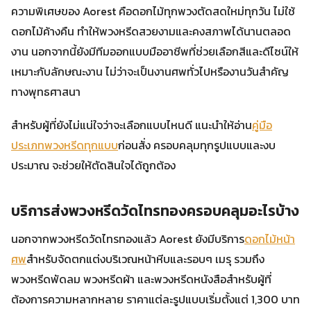
ความพิเศษของ Aorest คือดอกไม้ทุกพวงตัดสดใหม่ทุกวัน ไม่ใช้
ดอกไม้ค้างคืน ทำให้พวงหรีดสวยงามและคงสภาพได้นานตลอด
งาน นอกจากนี้ยังมีทีมออกแบบมืออาชีพที่ช่วยเลือกสีและดีไซน์ให้
เหมาะกับลักษณะงาน ไม่ว่าจะเป็นงานศพทั่วไปหรืองานวันสำคัญ
ทางพุทธศาสนา
สำหรับผู้ที่ยังไม่แน่ใจว่าจะเลือกแบบไหนดี แนะนำให้อ่าน
คู่มือ
ประเภทพวงหรีดทุกแบบ
ก่อนสั่ง ครอบคลุมทุกรูปแบบและงบ
ประมาณ จะช่วยให้ตัดสินใจได้ถูกต้อง
บริการส่งพวงหรีดวัดไทรทองครอบคลุมอะไรบ้าง
นอกจากพวงหรีดวัดไทรทองแล้ว Aorest ยังมีบริการ
ดอกไม้หน้า
ศพ
สำหรับจัดตกแต่งบริเวณหน้าหีบและรอบๆ เมรุ รวมถึง
พวงหรีดพัดลม พวงหรีดผ้า และพวงหรีดหนังสือสำหรับผู้ที่
ต้องการความหลากหลาย ราคาแต่ละรูปแบบเริ่มตั้งแต่ 1,300 บาท