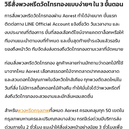
วิธีสั่งพวงหรีดวัดไทรทองแบบง่ายๆ ใน 3 ขั้นตอน
การสั่งพวงหรีดวัดไทรทองผ่าน Aorest ทำได้ง่ายมาก ขั้นแรก
ติดต่อทาง LINE Official Account แจ้งชื่อวัด วันเวลางาน และ
งบประมาณที่ต้องการ ขั้นที่สองเลือกดีไซน์จากแคตตาล็อกหรือให้
ทีมงานแนะนำตามงบที่กำหนด และขั้นสุดท้ายชำระเงินแล้วรอรับ
ของถึงหน้าวัด ทีมจัดส่งส่งตรงถึงวัดไทรทองตามเวลาที่นัดหมาย
ก่อนสั่งพวงหรีดวัดไทรทอง ลูกค้าหลายท่านมักถามว่าดอกไม้ที่ใช้
มาจากไหน Aorest เลือกสรรดอกไม้จากตลาดปากคลองตลาด
และสวนดอกไม้คุณภาพในจังหวัดใกล้เคียง ทุกพวงตัดสดใหม่ใน
วันที่สั่ง ไม่มีการสต็อกดอกไม้ค้างคืน ทำให้มั่นใจได้ว่าพวงหรีดที่
ส่งถึงวัดไทรทองจะสวยงามและมีกลิ่นหอมสดชื่น
สำหรับ
พวงหรีดกรุงเทพ
ทั้งหมด Aorest ครอบคลุมทุก 50 เขตใน
กรุงเทพมหานครและปริมณฑลบางส่วน กรณีเร่งด่วนมีบริการส่ง
ด่วนภายใน 2 ชั่วโมง แนะนำให้สั่งล่วงหน้าอย่างน้อย 3 ชั่วโมงเพื่อ