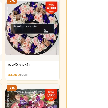
-27%
พวงหรีดบางหว้า
฿4,000
฿5,500
-22%