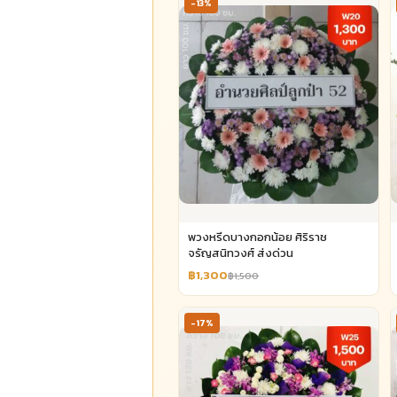
-13%
พวงหรีดบางกอกน้อย ศิริราช
จรัญสนิทวงศ์ ส่งด่วน
฿1,300
฿1,500
-17%