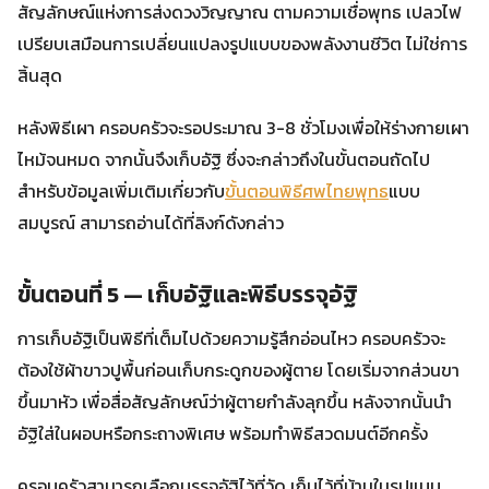
สัญลักษณ์แห่งการส่งดวงวิญญาณ ตามความเชื่อพุทธ เปลวไฟ
เปรียบเสมือนการเปลี่ยนแปลงรูปแบบของพลังงานชีวิต ไม่ใช่การ
สิ้นสุด
หลังพิธีเผา ครอบครัวจะรอประมาณ 3-8 ชั่วโมงเพื่อให้ร่างกายเผา
ไหม้จนหมด จากนั้นจึงเก็บอัฐิ ซึ่งจะกล่าวถึงในขั้นตอนถัดไป
สำหรับข้อมูลเพิ่มเติมเกี่ยวกับ
ขั้นตอนพิธีศพไทยพุทธ
แบบ
สมบูรณ์ สามารถอ่านได้ที่ลิงก์ดังกล่าว
ขั้นตอนที่ 5 — เก็บอัฐิและพิธีบรรจุอัฐิ
การเก็บอัฐิเป็นพิธีที่เต็มไปด้วยความรู้สึกอ่อนไหว ครอบครัวจะ
ต้องใช้ผ้าขาวปูพื้นก่อนเก็บกระดูกของผู้ตาย โดยเริ่มจากส่วนขา
ขึ้นมาหัว เพื่อสื่อสัญลักษณ์ว่าผู้ตายกำลังลุกขึ้น หลังจากนั้นนำ
อัฐิใส่ในผอบหรือกระถางพิเศษ พร้อมทำพิธีสวดมนต์อีกครั้ง
ครอบครัวสามารถเลือกบรรจุอัฐิไว้ที่วัด เก็บไว้ที่บ้านในรูปแบบ