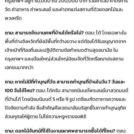
กรุงเทพฯ อยู่ที่ 50,000 ถึง 200,000 บาท รวมค่าโลง ค่าบริการ
วัด ค่าอาหาร ค่าพระสงฆ์ และค่าตกแต่งสถานที่ด้วยดอกไม้และ
พวงหรีด
ถาม: สามารถจัดงานศพที่บ้านได้หรือไม่?
ตอบ: ได้ โดยเฉพาะใน
พื้นที่ต่างจังหวัดที่ยังมีพื้นที่กว้างขวาง แต่ต้องได้รับอนุญาตจาก
เจ้าหน้าที่ท้องถิ่นและปฏิบัติตามข้อกำหนดด้านสุขอนามัย ใน
กรุงเทพฯ และเมืองใหญ่ส่วนใหญ่นิยมจัดที่วัดหรือฌาปนสถาน
เอกชนมากกว่า
ถาม: หากไม่มีที่ทำบุญที่วัด สามารถทำบุญที่บ้านในวัน 7 วันและ
100 วันได้ไหม?
ตอบ: ได้ครับ สามารถนิมนต์พระสงฆ์มาสวดมนต์
ที่บ้านได้ โดยนิยมนิมนต์ 5 หรือ 9 รูป เตรียมภัตตาหารถวายและ
ปัจจัยตามกำลัง สิ่งสำคัญคือเจตนาอันบริสุทธิ์ในการทำบุญอุทิศ
ส่วนกุศลให้ผู้ตาย ไม่ใช่ความหรูหราของพิธี
ถาม: ดอกไม้จันทน์ที่ใช้ในงานเผาศพสามารถซื้อได้ที่ไหน?
ตอบ: