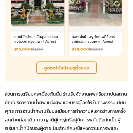
ดอกไม้หน้าเมรุ วัดสุนทรธรรม
ดอกไม้หน้าเมรุ วัดเทพศิรินทร์
ส่งถึงวัด กรุงเทพฯ | Aorest
ส่งถึงวัด กรุงเทพฯ | Aorest
฿16,000
฿28,000
฿18,500
฿30,000
ดูดอกไม้หน้าเมรุทั้งหมด
ส่วนการเตรียมศพเบื้องต้นนั้น ร้านรับจัดงานศพหรือฌาปนสถาน
มักมีบริการอาบน้ำศพ แต่งศพ และบรรจุโลงให้ ในทางธรรมเนียม
พุทธ การอาบน้ำศพเปรียบเหมือนการทำความสะอาดร่างกายครั้ง
สุดท้ายก่อนเดินทาง ญาติผู้ใหญ่หรือผู้ที่เคารพนับถือมักเป็นผู้
ริเริ่มเทน้ำที่มือของผู้ตายเป็นสัญลักษณ์แห่งความเคารพและ