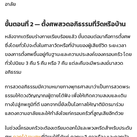
อาลัย
ขั้นตอนที่ 2 — ตั้งศพสวดอภิธรรมที่วัดหรือบ้าน
หลังจากเตรียมร่างกายเรียบร้อยแล้ว ขั้นตอนต่อมาคือการตั้งศพ
ซึ่งโดยทั่วไปจะตั้งในศาลาวัดหรือที่บ้านของผู้เสียชีวิต ระยะเวลา
ของการตั้งศพขึ้นอยู่กับฐานะและความประสงค์ของครอบครัว โดย
ทั่วไปนิยม 3 คืน 5 คืน หรือ 7 คืน แต่ละคืนจะมีพระสงฆ์มาสวด
อภิธรรม
การสวดอภิธรรมมีความหมายทางพุทธศาสนาว่าเป็นการสวดพระ
ธรรมให้ดวงวิญญาณผู้ตายได้ฟัง เพื่อให้เกิดความสงบและเดิน
ทางไปสู่ภพภูมิที่ดี นอกจากนี้ยังเป็นโอกาสให้ญาติมิตรมาร่วม
แสดงความอาลัยและให้กำลังใจแก่ครอบครัวที่สูญเสียอีกด้วย
ในช่วงนี้ครอบครัวจะต้องเตรียมดอกไม้และพวงหรีดสำหรับประดับ
ศพ
ดอกไม้งานศพ
ที่นิยมใช้ได้แก่ ดอกมะลิ ดาวเรือง และดอกบัว