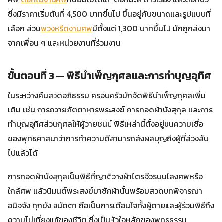
ซึ่งมีราคาเริ่มต้นที่ 4,500 บาทขึ้นไป ขึ้นอยู่กับขนาดและรูปแบบที่
เลือก ส่วน
พวงหรีดงานศพ
มีตั้งแต่ 1,300 บาทขึ้นไป มักถูกส่งมา
จากเพื่อน ๆ และหน่วยงานที่ร่วมงาน
ขั้นตอนที่ 3 — พิธีบำเพ็ญกุศลและการทำบุญอุทิศ
ในระหว่างคืนสวดอภิธรรม ครอบครัวมักจัดพิธีบำเพ็ญกุศลเพิ่ม
เติม เช่น การถวายภัตตาหารพระสงฆ์ การทอดผ้าบังสุกุล และการ
ทำบุญอุทิศส่วนกุศลให้ผู้วายชนม์ พิธีเหล่านี้ตั้งอยู่บนความเชื่อ
ของพุทธศาสนาว่าการทำความดีสามารถส่งผลบุญถึงผู้ที่ล่วงลับ
ไปแล้วได้
การทอดผ้าบังสุกุลเป็นพิธีที่ญาติวางผ้าไตรจีวรบนโลงศพหรือ
ใกล้ศพ แล้วนิมนต์พระสงฆ์มาชักผ้านั้นพร้อมสวดบทพิจารณา
อนิจจัง ทุกขัง อนัตตา ถือเป็นการเตือนใจทั้งผู้ตายและผู้ร่วมพิธีถึง
ความไม่เที่ยงแท้ของชีวิต ซึ่งเป็นหัวใจหลักของพุทธธรรม