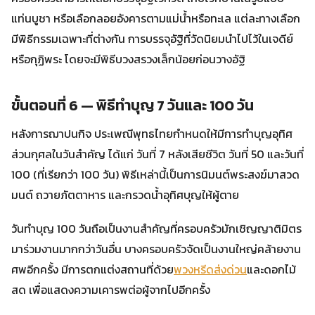
แท่นบูชา หรือเลือกลอยอังคารตามแม่น้ำหรือทะเล แต่ละทางเลือก
มีพิธีกรรมเฉพาะที่ต่างกัน การบรรจุอัฐิที่วัดนิยมนำไปไว้ในเจดีย์
หรือกุฏิพระ โดยจะมีพิธีบวงสรวงเล็กน้อยก่อนวางอัฐิ
ขั้นตอนที่ 6 — พิธีทำบุญ 7 วันและ 100 วัน
หลังการฌาปนกิจ ประเพณีพุทธไทยกำหนดให้มีการทำบุญอุทิศ
ส่วนกุศลในวันสำคัญ ได้แก่ วันที่ 7 หลังเสียชีวิต วันที่ 50 และวันที่
100 (ที่เรียกว่า 100 วัน) พิธีเหล่านี้เป็นการนิมนต์พระสงฆ์มาสวด
มนต์ ถวายภัตตาหาร และกรวดน้ำอุทิศบุญให้ผู้ตาย
วันทำบุญ 100 วันถือเป็นงานสำคัญที่ครอบครัวมักเชิญญาติมิตร
มาร่วมงานมากกว่าวันอื่น บางครอบครัวจัดเป็นงานใหญ่คล้ายงาน
ศพอีกครั้ง มีการตกแต่งสถานที่ด้วย
พวงหรีดส่งด่วน
และดอกไม้
สด เพื่อแสดงความเคารพต่อผู้จากไปอีกครั้ง