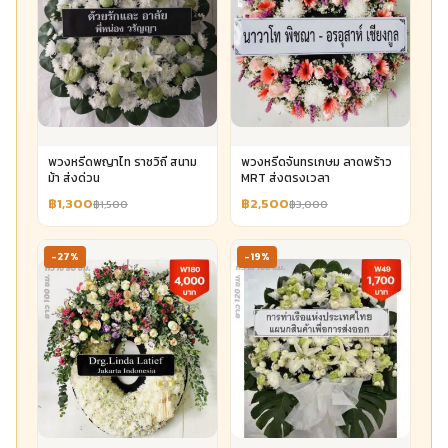
พวงหรีดพญาไท ราชวิถี สนาม
พวงหรีดจันทรเกษม ลาดพร้าว
ม้า ส่งด่วน
MRT ส่งตรงเวลา
฿1,300
฿2,500
฿1,500
฿3,000
-27%
-19%