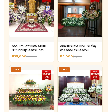
ดอกไม้งานศพ เขตพระโขนง
ดอกไม้งานศพ แขวงบางลำภู
BTS อ่อนนุช ส่งตรงเวลา
ล่าง คลองสาน ส่งด่วน
฿35,000
฿6,000
฿47,000
฿8,500
-27%
-29%