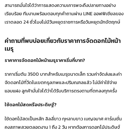
สามารถมั่นใจได้ว่าการแสดงความเคารพจะถึงปลายทางอย่าง
เรียบร้อย ทีมงานพร้อมตอบทุกคำถามผ่าน LINE ออฟฟิเชียลของ
เราตลอด 24 ชั่วโมงไม่มีวันหยุดราชการหรือวันหยุดนักขัตฤกษ์
คำถามที่พบบ่อยเกี่ยวกับราคาการจัดดอกไม้หน้า
เมรุ
ราคาการจัดดอกไม้หน้าเมรุราคาเริ่มกี่บาท?
ราคาเริ่มต้น 3500 บาทสำหรับเมรุขนาดเล็ก รวมค่าจัดส่งและค่า
จัดดอกไม้ที่วัดในเขตกรุงเทพและปริมณฑลแล้ว ไม่มีค่าใช้จ่าย
แอบแฝง ลูกค้ามั่นใจได้ว่าได้รับบริการตรงตามที่ตกลงทุกครั้ง
ใช้ดอกไม้สดหรือประดิษฐ์?
ใช้ดอกไม้สดเป็นหลัก ลิลลี่ขาว กุหลาบขาว เบญจมาศ คาร์เนชั่น
คงสภาพสวยตลอดงาน 1 ถึง 2 วัน หากต้องการดอกไม้ประดิษฐ์