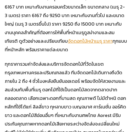
6167 บาท เหมาะกับงานครอบครัวขนาดเล็ก ขนาดกลาง (เมรุ 2-
3 เมตร) ราคา 6167 ถึง 9250 บาท เหมาะกับงานทั่วไป และขนาด
ใหญ่ (เมรุ 3 เมตรขึ้นไป) ราคา 9250 ถึง 15000 บาท เหมาะกับ
งานบุคคลสำคัญที่ต้องการให้พื้นที่หน้าเมรุดูสง่างามและสม
เกียรติ ดูตัวอย่างและเปรียบเทียบ
จัดดอกไม้หน้าเมรุ ราคา
ทุกแบบ
ที่หน้าหลัก พร้อมราคาแต่ละขนาด
ทุกราคารวมค่าจัดส่งและบริการจัดดอกไม้ที่วัดในเขต
กรุงเทพมหานครและปริมณฑลแล้ว ทีมจัดดอกไม้เดินทางถึงวัด
ภายใน 2 ถึง 4 ชั่วโมงหลังยืนยันออเดอร์ พร้อมจัดให้สวยงามและ
สมส่วนกับพื้นที่เมรุ ดอกไม้ที่ใช้เป็นดอกไม้สดจากตลาดปาก
คลองตลาด เลือกเฉพาะดอกที่บานสด คุณภาพดี ไม่มีตำหนิ ดอก
หลักที่ใช้ได้แก่ ลิลลี่ขาว กุหลาบขาว เบญจมาศ คาร์เนชั่น ออร์คิด
ขาว และดอกไม้สีอ่อนอื่นๆ ที่เหมาะกับงานศพไทย Aorest มีรับ
ประกันคุณภาพหากดอกไม้เสียหายระหว่างจัดส่งจะเปลี่ยนใหม่