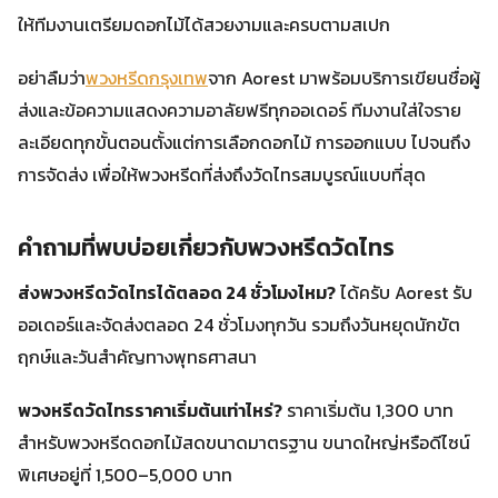
ให้ทีมงานเตรียมดอกไม้ได้สวยงามและครบตามสเปก
อย่าลืมว่า
พวงหรีดกรุงเทพ
จาก Aorest มาพร้อมบริการเขียนชื่อผู้
ส่งและข้อความแสดงความอาลัยฟรีทุกออเดอร์ ทีมงานใส่ใจราย
ละเอียดทุกขั้นตอนตั้งแต่การเลือกดอกไม้ การออกแบบ ไปจนถึง
การจัดส่ง เพื่อให้พวงหรีดที่ส่งถึงวัดไทรสมบูรณ์แบบที่สุด
คำถามที่พบบ่อยเกี่ยวกับพวงหรีดวัดไทร
ส่งพวงหรีดวัดไทรได้ตลอด 24 ชั่วโมงไหม?
ได้ครับ Aorest รับ
ออเดอร์และจัดส่งตลอด 24 ชั่วโมงทุกวัน รวมถึงวันหยุดนักขัต
ฤกษ์และวันสำคัญทางพุทธศาสนา
พวงหรีดวัดไทรราคาเริ่มต้นเท่าไหร่?
ราคาเริ่มต้น 1,300 บาท
สำหรับพวงหรีดดอกไม้สดขนาดมาตรฐาน ขนาดใหญ่หรือดีไซน์
พิเศษอยู่ที่ 1,500–5,000 บาท