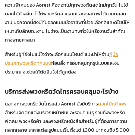
ความพิเศษของ Aorest คือดอกไม้ทุกพวงตัดสดใหม่ทุกวัน ไม่ใช้
ดอกไม้ค้างคืน ทำให้พวงหรีดสวยงามและคงสภาพได้นานตลอด
งาน นอกจากนี้ยังมีทีมออกแบบมืออาชีพที่ช่วยเลือกสีและดีไซน์ให้
เหมาะกับลักษณะงาน ไม่ว่าจะเป็นงานศพทั่วไปหรืองานวันสำคัญ
ทางพุทธศาสนา
สำหรับผู้ที่ยังไม่แน่ใจว่าจะเลือกแบบไหนดี แนะนำให้อ่าน
คู่มือ
ประเภทพวงหรีดทุกแบบ
ก่อนสั่ง ครอบคลุมทุกรูปแบบและงบ
ประมาณ จะช่วยให้ตัดสินใจได้ถูกต้อง
บริการส่งพวงหรีดวัดไทรครอบคลุมอะไรบ้าง
นอกจากพวงหรีดวัดไทรแล้ว Aorest ยังมีบริการ
ดอกไม้หน้าศพ
สำหรับจัดตกแต่งบริเวณหน้าหีบและรอบๆ เมรุ รวมถึงพวงหรีด
พัดลม พวงหรีดผ้า และพวงหรีดหนังสือสำหรับผู้ที่ต้องการความ
หลากหลาย ราคาแต่ละรูปแบบเริ่มตั้งแต่ 1,300 บาทจนถึง 5,000