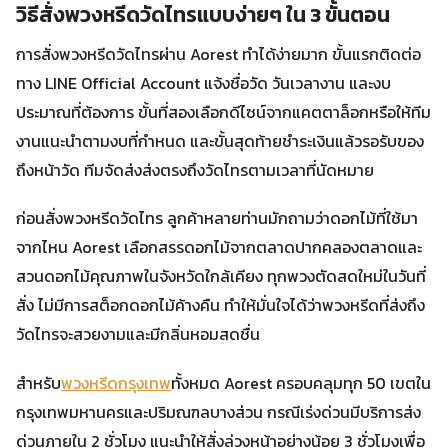
วิธีสั่งพวงหรีดวัดไทรแบบง่ายๆ ใน 3 ขั้นตอน
การสั่งพวงหรีดวัดไทรผ่าน Aorest ทำได้ง่ายมาก ขั้นแรกติดต่อ
ทาง LINE Official Account แจ้งชื่อวัด วันเวลางาน และงบ
ประมาณที่ต้องการ ขั้นที่สองเลือกดีไซน์จากแคตตาล็อกหรือให้ทีม
งานแนะนำตามงบที่กำหนด และขั้นสุดท้ายชำระเงินแล้วรอรับของ
ถึงหน้าวัด ทีมจัดส่งส่งตรงถึงวัดไทรตามเวลาที่นัดหมาย
ก่อนสั่งพวงหรีดวัดไทร ลูกค้าหลายท่านมักถามว่าดอกไม้ที่ใช้มา
จากไหน Aorest เลือกสรรดอกไม้จากตลาดปากคลองตลาดและ
สวนดอกไม้คุณภาพในจังหวัดใกล้เคียง ทุกพวงตัดสดใหม่ในวันที่
สั่ง ไม่มีการสต็อกดอกไม้ค้างคืน ทำให้มั่นใจได้ว่าพวงหรีดที่ส่งถึง
วัดไทรจะสวยงามและมีกลิ่นหอมสดชื่น
สำหรับ
พวงหรีดกรุงเทพ
ทั้งหมด Aorest ครอบคลุมทุก 50 เขตใน
กรุงเทพมหานครและปริมณฑลบางส่วน กรณีเร่งด่วนมีบริการส่ง
ด่วนภายใน 2 ชั่วโมง แนะนำให้สั่งล่วงหน้าอย่างน้อย 3 ชั่วโมงเพื่อ