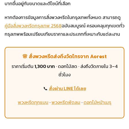
บาทขึ้นอยู่กับขนาดและดีไซน์ที่เลือก
หากต้องการข้อมูลการสั่งพวงหรีดในกรุงเทพทั้งหมด สามารถดู
คู่มือสั่งพวงหรีดกรุงเทพ 2568
ฉบับสมบูรณ์ ครอบคลุมทุกเขตทั่ว
กรุงเทพพร้อมเปรียบเทียบราคาและประเภทที่เหมาะกับแต่ละงาน
🌸 สั่งพวงหรีดส่งถึงวัดไทรจาก Aorest
ราคาเริ่มต้น
1,300 บาท
· ดอกไม้สด · ส่งถึงวัดภายใน 3–4
ชั่วโมง
📞
สั่งผ่าน LINE ได้เลย
พวงหรีดทุกแบบ
·
พวงหรีดพัดลม
·
ดอกไม้หน้าเมรุ