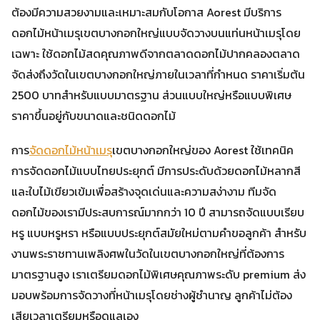
ต้องมีความสวยงามและเหมาะสมกับโอกาส Aorest มีบริการ
ดอกไม้หน้าเมรุเขตบางกอกใหญ่แบบจัดวางบนแท่นหน้าเมรุโดย
เฉพาะ ใช้ดอกไม้สดคุณภาพดีจากตลาดดอกไม้ปากคลองตลาด
จัดส่งถึงวัดในเขตบางกอกใหญ่ภายในเวลาที่กำหนด ราคาเริ่มต้น
2500 บาทสำหรับแบบมาตรฐาน ส่วนแบบใหญ่หรือแบบพิเศษ
ราคาขึ้นอยู่กับขนาดและชนิดดอกไม้
การ
จัดดอกไม้หน้าเมรุ
เขตบางกอกใหญ่ของ Aorest ใช้เทคนิค
การจัดดอกไม้แบบไทยประยุกต์ มีการประดับด้วยดอกไม้หลากสี
และใบไม้เขียวเข้มเพื่อสร้างจุดเด่นและความสง่างาม ทีมจัด
ดอกไม้ของเรามีประสบการณ์มากกว่า 10 ปี สามารถจัดแบบเรียบ
หรู แบบหรูหรา หรือแบบประยุกต์สมัยใหม่ตามคำขอลูกค้า สำหรับ
งานพระราชทานเพลิงศพในวัดในเขตบางกอกใหญ่ที่ต้องการ
มาตรฐานสูง เราเตรียมดอกไม้พิเศษคุณภาพระดับ premium ส่ง
มอบพร้อมการจัดวางที่หน้าเมรุโดยช่างผู้ชำนาญ ลูกค้าไม่ต้อง
เสียเวลาเตรียมหรือดูแลเอง