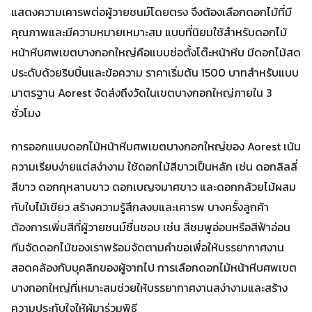
แสดงความเคารพต่อผู้วายชนม์โดยตรง จึงต้องเลือกดอกไม้ที่มี
คุณภาพและมีความหมายเหมาะสม แบบที่นิยมใช้สำหรับดอกไม้
หน้าหีบศพเขตบางกอกใหญ่คือแบบช่อตั้งโต๊ะหน้าหีบ มีดอกไม้สด
ประดับด้วยริบบิ้นและข้อความ ราคาเริ่มต้น 1500 บาทสำหรับแบบ
มาตรฐาน Aorest จัดส่งถึงวัดในเขตบางกอกใหญ่ภายใน 3
ชั่วโมง
การออกแบบดอกไม้หน้าหีบศพเขตบางกอกใหญ่ของ Aorest เน้น
ความเรียบง่ายแต่สง่างาม ใช้ดอกไม้สีขาวเป็นหลัก เช่น ดอกลิลลี่
สีขาว ดอกกุหลาบขาว ดอกเบญจมาศขาว และดอกกล้วยไม้ผสม
กับใบไม้เขียว สร้างความรู้สึกสงบและเคารพ บางครั้งลูกค้า
ต้องการเพิ่มสีที่ผู้วายชนม์ชื่นชอบ เช่น สีชมพูอ่อนหรือสีฟ้าอ่อน
ทีมจัดดอกไม้ของเราพร้อมจัดตามคำขอเพื่อให้บรรยากาศงาน
สอดคล้องกับบุคลิกของผู้จากไป การเลือกดอกไม้หน้าหีบศพเขต
บางกอกใหญ่ที่เหมาะสมช่วยให้บรรยากาศงานสง่างามและสร้าง
ความประทับใจให้ผู้มาร่วมพิธี