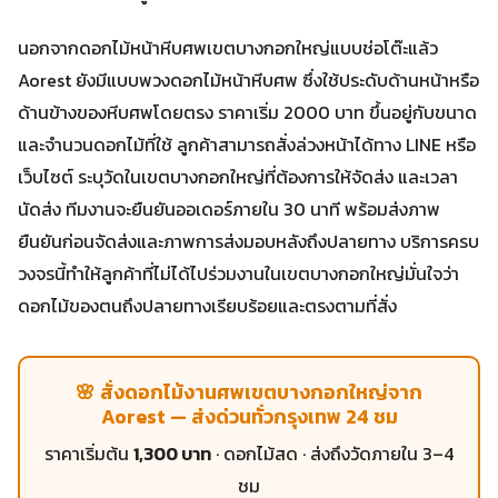
นอกจากดอกไม้หน้าหีบศพเขตบางกอกใหญ่แบบช่อโต๊ะแล้ว
Aorest ยังมีแบบพวงดอกไม้หน้าหีบศพ ซึ่งใช้ประดับด้านหน้าหรือ
ด้านข้างของหีบศพโดยตรง ราคาเริ่ม 2000 บาท ขึ้นอยู่กับขนาด
และจำนวนดอกไม้ที่ใช้ ลูกค้าสามารถสั่งล่วงหน้าได้ทาง LINE หรือ
เว็บไซต์ ระบุวัดในเขตบางกอกใหญ่ที่ต้องการให้จัดส่ง และเวลา
นัดส่ง ทีมงานจะยืนยันออเดอร์ภายใน 30 นาที พร้อมส่งภาพ
ยืนยันก่อนจัดส่งและภาพการส่งมอบหลังถึงปลายทาง บริการครบ
วงจรนี้ทำให้ลูกค้าที่ไม่ได้ไปร่วมงานในเขตบางกอกใหญ่มั่นใจว่า
ดอกไม้ของตนถึงปลายทางเรียบร้อยและตรงตามที่สั่ง
🌸 สั่งดอกไม้งานศพเขตบางกอกใหญ่จาก
Aorest — ส่งด่วนทั่วกรุงเทพ 24 ชม
ราคาเริ่มต้น
1,300 บาท
· ดอกไม้สด · ส่งถึงวัดภายใน 3–4
ชม