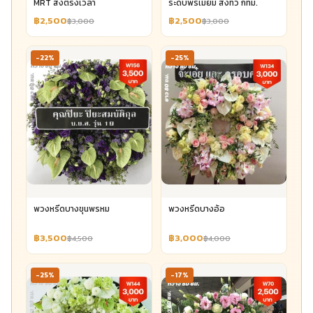
MRT ส่งตรงเวลา
ระดับพรีเมียม ส่งทั่ว กทม.
฿2,500
฿2,500
฿3,000
฿3,000
-22%
-25%
พวงหรีดบางขุนพรหม
พวงหรีดบางอ้อ
฿3,500
฿3,000
฿4,500
฿4,000
-25%
-17%