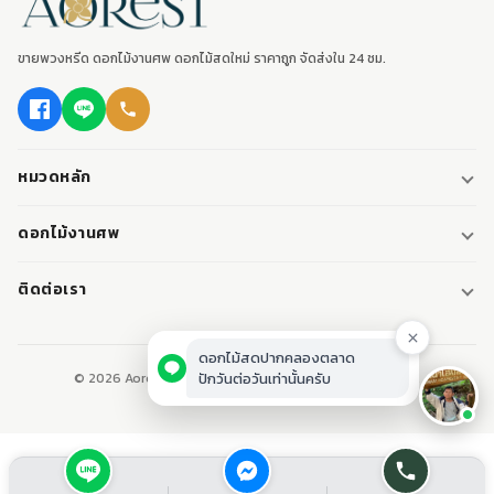
ขายพวงหรีด ดอกไม้งานศพ ดอกไม้สดใหม่ ราคาถูก จัดส่งใน 24 ชม.
หมวดหลัก
พวงหรีด
ดอกไม้งานศพ
พวงหรีดพัดลม
ดอกไม้หน้าศพ
ติดต่อเรา
พวงหรีดมาลา
ดอกไม้หน้าเมรุ
095-0796187
พวงหรีดผ้า
ดอกไม้หน้าหีบศพ
LINE: @aorest
หรีดหนังสือ
© 2026 Aorest. ขายพวงหรีด ดอกไม้งานศพ ปากคลองตลาด.
สินค้าทั้งหมด
ปากคลองตลาด เขตพระนคร กทม.
เปิดทุกวัน 08:00-23:00
ติดต่อเรา